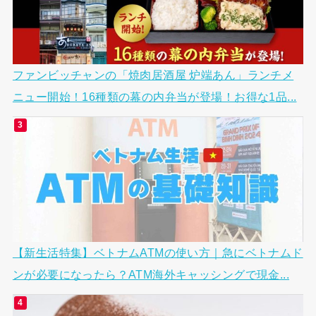
ファンビッチャンの「焼肉居酒屋 炉端あん」ランチメ
ニュー開始！16種類の幕の内弁当が登場！お得な1品...
【新生活特集】ベトナムATMの使い方｜急にベトナムド
ンが必要になったら？ATM海外キャッシングで現金...