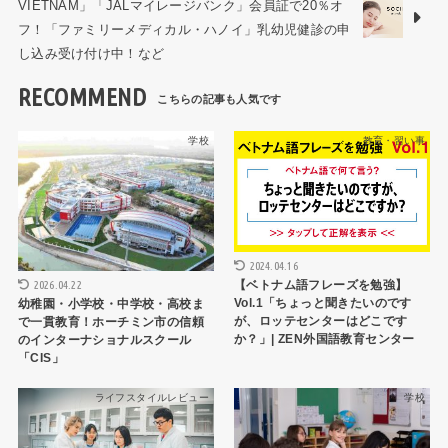
VIETNAM」「JALマイレージバンク」会員証で20％オ
フ！「ファミリーメディカル・ハノイ」乳幼児健診の申
し込み受け付け中！など
RECOMMEND
学校
教育・習い事
2024.04.16
2026.04.22
【ベトナム語フレーズを勉強】
Vol.1「ちょっと聞きたいのです
幼稚園・小学校・中学校・高校ま
が、ロッテセンターはどこです
で一貫教育！ホーチミン市の信頼
か？」| ZEN外国語教育センター
のインターナショナルスクール
「CIS」
ライフスタイルレビュー
学校