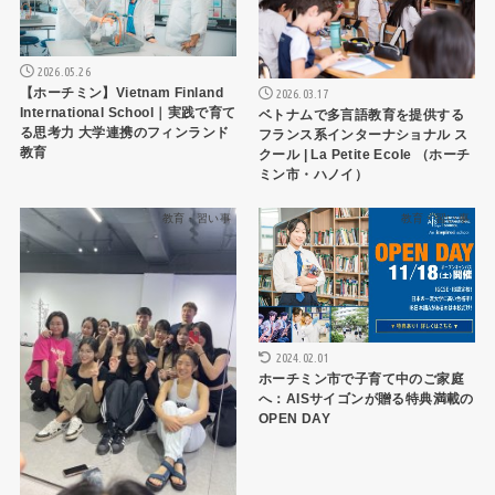
2026.05.26
【ホーチミン】Vietnam Finland
2026.03.17
International School｜実践で育て
ベトナムで多言語教育を提供する
る思考力 大学連携のフィンランド
フランス系インターナショナル ス
教育
クール | La Petite Ecole （ホーチ
ミン市・ハノイ）
教育・習い事
教育・習い事
2024.02.01
ホーチミン市で子育て中のご家庭
へ：AISサイゴンが贈る特典満載の
OPEN DAY