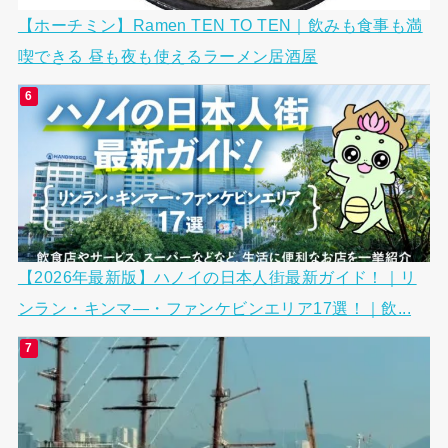
【ホーチミン】Ramen TEN TO TEN｜飲みも食事も満
喫できる 昼も夜も使えるラーメン居酒屋
【2026年最新版】ハノイの日本人街最新ガイド！｜リ
ンラン・キンマ―・ファンケビンエリア17選！｜飲...