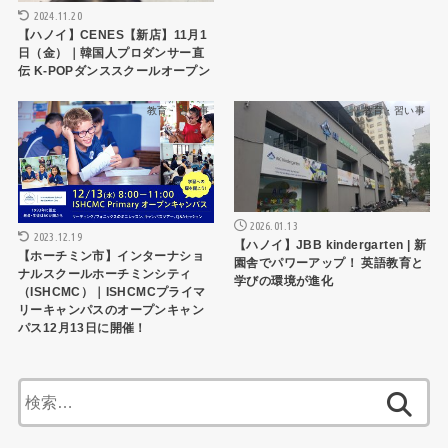
2024.11.20
【ハノイ】CENES【新店】11月1
日（金）｜韓国人プロダンサー直
伝 K-POPダンススクールオープン
教育・習い事
教育・習い事
2026.01.13
2023.12.19
【ハノイ】JBB kindergarten | 新
【ホーチミン市】インターナショ
園舎でパワーアップ！ 英語教育と
ナルスクールホーチミンシティ
学びの環境が進化
（ISHCMC）｜ISHCMCプライマ
リーキャンパスのオープンキャン
パス12月13日に開催！
検
索: