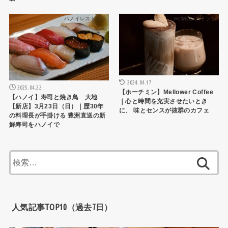
ハノイレストラン
HCMCレストラン
2024.04.17
2025.04.22
【ホーチミン】Mellower Coffee
【ハノイ】寿司と焼き鳥 大地
｜心と時間を充実させたいとき
【新店】3月23日（日）｜歴30年
に、 味とセンスが抜群のカフェ
の料理長が手掛ける 豊洲直送の新
鮮寿司をハノイで
検
索:
人気記事TOP10（過去7日）