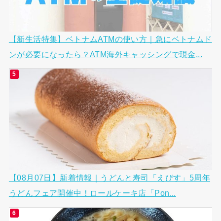
【新生活特集】ベトナムATMの使い方｜急にベトナムド
ンが必要になったら？ATM海外キャッシングで現金...
【08月07日】新着情報｜うどんと寿司「えびす」5周年
うどんフェア開催中！ロールケーキ店「Pon...