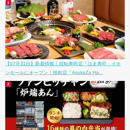
【07月31日】新着情報｜回転寿司店「はま寿司」イオ
ンモールにオープン！焼肉店「AsukaZa Ha...