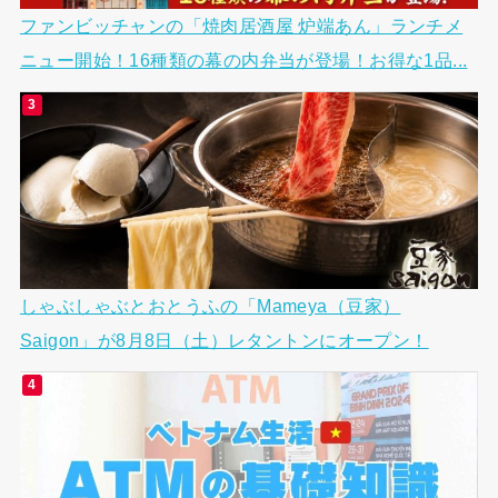
ファンビッチャンの「焼肉居酒屋 炉端あん」ランチメ
ニュー開始！16種類の幕の内弁当が登場！お得な1品...
しゃぶしゃぶとおとうふの「Mameya（豆家）
Saigon」が8月8日（土）レタントンにオープン！