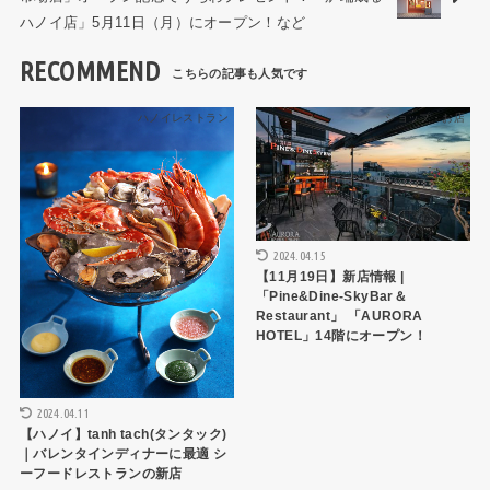
ハノイ店」5月11日（月）にオープン！など
RECOMMEND
ハノイレストラン
ショップ・お店
2024.04.15
【11月19日】新店情報 |
「Pine&Dine-SkyBar＆
Restaurant」 「AURORA
HOTEL」14階にオープン！
2024.04.11
【ハノイ】tanh tach(タンタック)
｜バレンタインディナーに最適 シ
ーフードレストランの新店