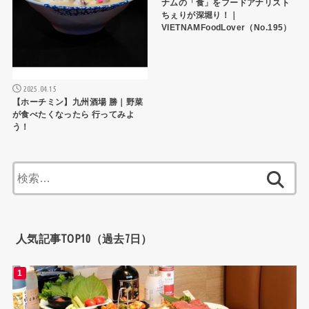
ナムの「食」をフードアナリスト
ちぇりが深堀り！｜
VIETNAMFoodLover（No.195）
2025.04.15
【ホーチミン】九州酒場 勝｜野菜
が食べたくなったら 行ってみよ
う！
検
索:
人気記事TOP10（過去7日）