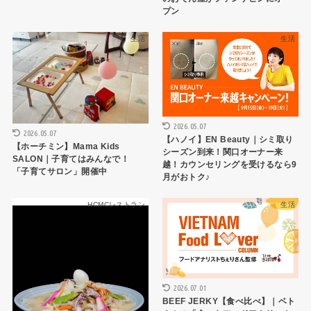
プン
生活
生活
2026.05.07
2026.05.07
【ハノイ】EN Beauty｜シミ取り
【ホーチミン】Mama Kids
シーズン到来！関口オーナー来
SALON｜子育てはみんなで！
越！カウンセリングを受けるなら9
「子育てサロン」開催中
月がおトク♪
HCMCレストラン
生活
2026.07.01
BEEF JERKY【食べ比べ】｜ベト