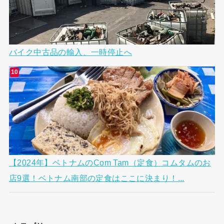
バイク中古品の輸入、一時停止へ
【2024年】ベトナムのCom Tam（定食）コムタムのお
店9選！ベトナム南部の定食はここに決まり！...