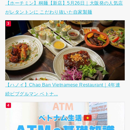
【ホーチミン】桐麺【新店】5月26日｜大阪発の人気店
がレタントンに こだわり抜いた自家製麺
【ハノイ】Chao Ban Vietnamese Restaurant｜4年連
続ビブグルマン ベトナ...