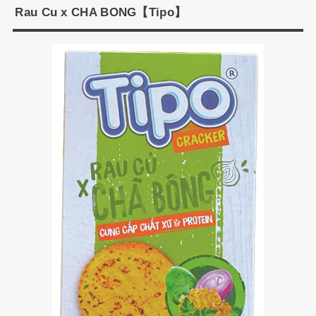
Rau Cu x CHA BONG【Tipo】