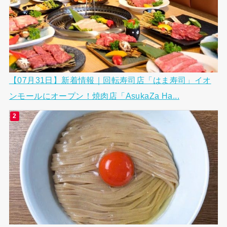
【07月31日】新着情報｜回転寿司店「はま寿司」イオ
ンモールにオープン！焼肉店「AsukaZa Ha...