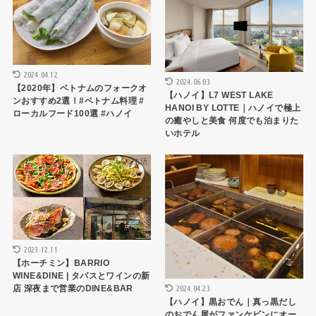
2024.04.12
2024.06.03
【2020年】ベトナムのフォークオ
【ハノイ】L7 WEST LAKE
ンおすすめ2選！#ベトナム料理 #
HANOI BY LOTTE｜ハノイで極上
ローカルフード100選 #ハノイ
の癒やしと美食 何度でも泊まりた
いホテル
生活
ハノイレストラン
2023.12.11
【ホーチミン】BARRIO
WINE&DINE | タパスとワインの新
2024.04.23
店 深夜まで営業のDINE&BAR
【ハノイ】黒おでん｜真っ黒だし
のおでん屋がファンケビンにオー