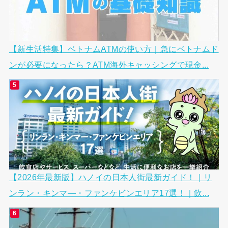
【新生活特集】ベトナムATMの使い方｜急にベトナムド
ンが必要になったら？ATM海外キャッシングで現金...
【2026年最新版】ハノイの日本人街最新ガイド！｜リ
ンラン・キンマ―・ファンケビンエリア17選！｜飲...