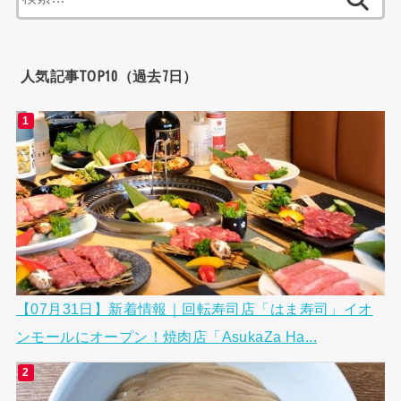
索:
人気記事TOP10（過去7日）
【07月31日】新着情報｜回転寿司店「はま寿司」イオ
ンモールにオープン！焼肉店「AsukaZa Ha...