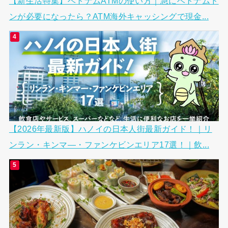
【新生活特集】ベトナムATMの使い方｜急にベトナムド
ンが必要になったら？ATM海外キャッシングで現金...
【2026年最新版】ハノイの日本人街最新ガイド！｜リ
ンラン・キンマ―・ファンケビンエリア17選！｜飲...