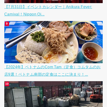
【7月31日】イベントカレンダー｜Anikura Fever:
Carnival！Nippon Oi...
【2024年】ベトナムのCom Tam（定食）コムタムのお
店9選！ベトナム南部の定食はここに決まり！...