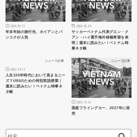
2024.01.31
2026.05.20
年末年始の旅行先、ホイアンとバ
サッカーベトナム代表グエン・ク
ンコクが人気
アン・ハイ選手海外移籍希望を表
明｜週末に読みたい！ベトナム時
事ネタ帳
ニュース記事
ニュース記事
2023.10.13
人生100年時代において高まるニー
ズ？U90のための特別英語授業｜
週末に読みたい！ベトナム時事ネ
タ帳
2023.12.12
国産フライングカー、2027年に発
売
検