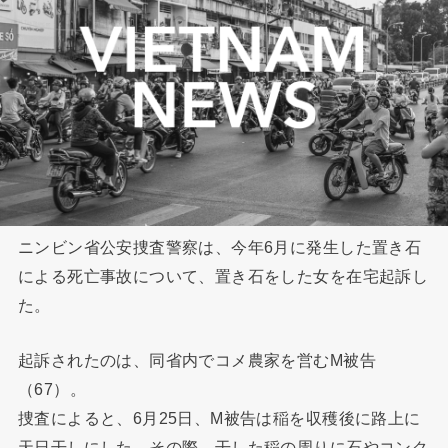
ニンビン省公安捜査警察は、今年6月に発生した置き石
による死亡事故について、置き石をした女を在宅起訴し
た。
起訴されたのは、同省内でコメ農家を営むM被告
（67）。
捜査によると、6月25日、M被告は稲を収穫後に路上に
天日干しにした。その際、干した稲の周りに石やコンク