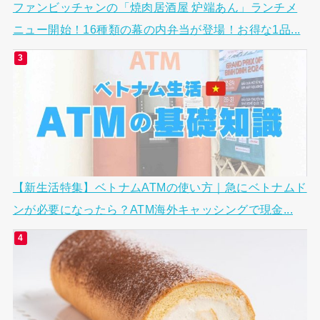
ファンビッチャンの「焼肉居酒屋 炉端あん」ランチメ
ニュー開始！16種類の幕の内弁当が登場！お得な1品...
【新生活特集】ベトナムATMの使い方｜急にベトナムド
ンが必要になったら？ATM海外キャッシングで現金...