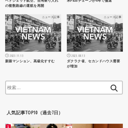
ベトジェット航空、台湾乗り入れ
米F&Bチェーンが4年で撤退
の複数路線の運航を再開
ニュース記事
ニュース記事
2023.11.13
2023.08.13
新築マンション、高級化すすむ
ダクラク省、セカンドハウス需要
が増加
検
索:
人気記事TOP10（過去7日）