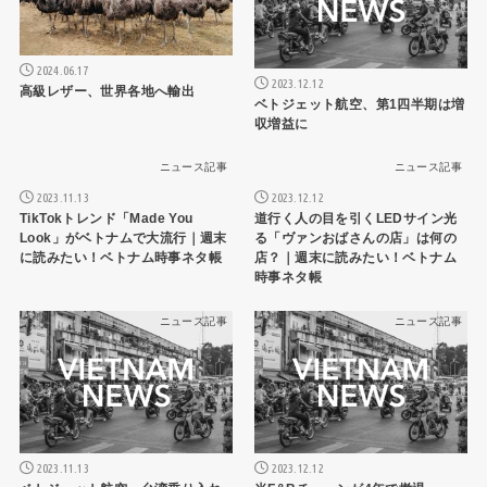
2024.06.17
2023.12.12
高級レザー、世界各地へ輸出
ベトジェット航空、第1四半期は増
収増益に
ニュース記事
ニュース記事
2023.11.13
2023.12.12
TikTokトレンド「Made You
道行く人の目を引くLEDサイン光
Look」がベトナムで大流行｜週末
る「ヴァンおばさんの店」は何の
に読みたい！ベトナム時事ネタ帳
店？｜週末に読みたい！ベトナム
時事ネタ帳
ニュース記事
ニュース記事
2023.11.13
2023.12.12