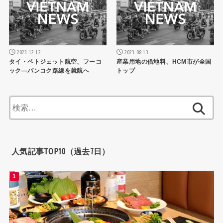
2023.12.12
2023.08.13
タイ・ベトジェット航空、フーコ
産業用地の借地料、HCM市が全国
ック―バンコク路線を就航へ
トップ
検
索:
人気記事TOP10（過去7日）