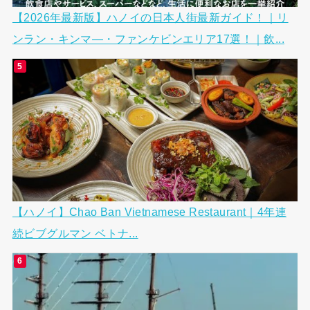
【2026年最新版】ハノイの日本人街最新ガイド！｜リ
ンラン・キンマ―・ファンケビンエリア17選！｜飲...
【ハノイ】Chao Ban Vietnamese Restaurant｜4年連
続ビブグルマン ベトナ...