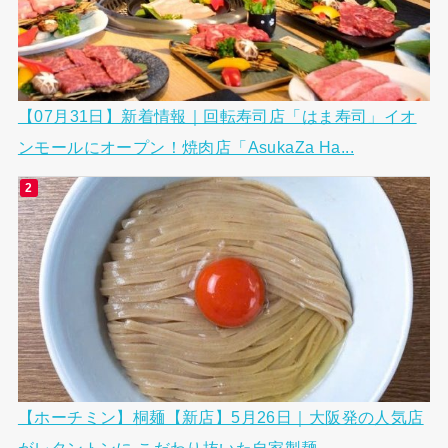
【07月31日】新着情報｜回転寿司店「はま寿司」イオ
ンモールにオープン！焼肉店「AsukaZa Ha...
【ホーチミン】桐麺【新店】5月26日｜大阪発の人気店
がレタントンに こだわり抜いた自家製麺