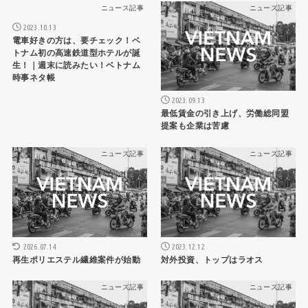
ニュース記事
ニュース記事
2023.10.13
電車好きの方は、要チェック！ベ
トナム初の高速鉄道型ホテルが誕
生！｜週末に読みたい！ベトナム
時事ネタ帳
2023.09.13
最低賃金の引き上げ、労働総同盟
提案も企業は苦慮
ニュース記事
ニュース記事
2023.12.12
2026.07.14
対外投資、トップはラオス
再生ポリエステル繊維案件が始動
ニュース記事
ニュース記事