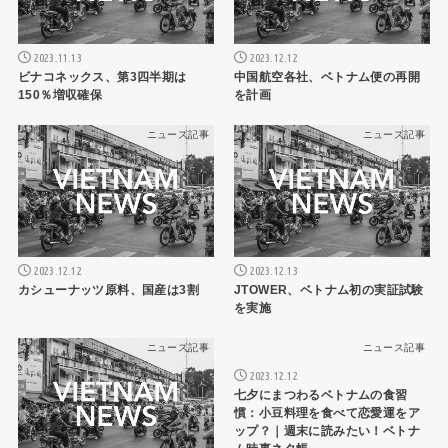
2023.11.13
2023.12.12
ビナコネックス、第3四半期は
中国航空各社、ベトナム便の再開
150％増収確保
を計画
ニュース記事
ニュース記事
2023.12.12
2023.12.13
カシューナッツ原料、国産は3割
JTOWER、ベトナム初の実証試験
を実施
ニュース記事
ニュース記事
2023.12.12
七夕にまつわるベトナムの食習
慣：小豆料理を食べて恋愛運をア
ップ？｜週末に読みたい！ベトナ