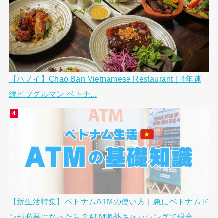
【ハノイ】Chao Ban Vietnamese Restaurant｜4年連
続ビブグルマン ベトナ...
【新生活特集】ベトナムATMの使い方｜急にベトナムド
ンが必要になったら？ATM海外キャッシングで現金...