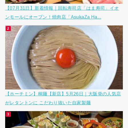
【07月31日】新着情報｜回転寿司店「はま寿司」イオ
ンモールにオープン！焼肉店「AsukaZa Ha...
【ホーチミン】桐麺【新店】5月26日｜大阪発の人気店
がレタントンに こだわり抜いた自家製麺