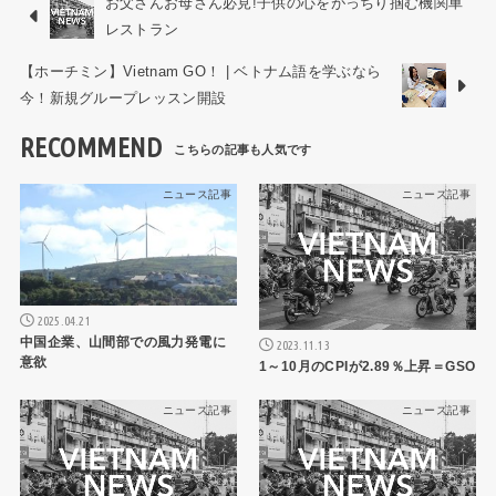
お父さんお母さん必見!子供の心をがっちり掴む機関車
レストラン
【ホーチミン】Vietnam GO！ | ベトナム語を学ぶなら
今！新規グループレッスン開設
RECOMMEND
ニュース記事
ニュース記事
2025.04.21
中国企業、山間部での風力発電に
2023.11.13
意欲
1～10月のCPIが2.89％上昇＝GSO
ニュース記事
ニュース記事