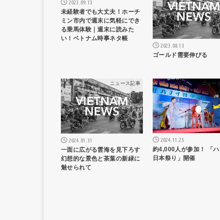
2023.09.13
未経験者でも大丈夫！ホーチ
ミン市内で週末に気軽にでき
る乗馬体験｜週末に読みた
い！ベトナム時事ネタ帳
2023.08.13
ゴールド需要伸びる
ニュース記事
ニュー
2024.11.25
2024.01.31
約4,000人が参加！ 「
一面に広がる雲海を見下ろす
日本祭り」開催
幻想的な景色と茶葉の新緑に
魅せられて