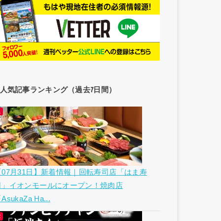
人気記事ランキング（過去7日間）
【07月31日】新着情報｜回転寿司店「はま寿
司」イオンモールにオープン！焼肉店
AsukaZa Ha...