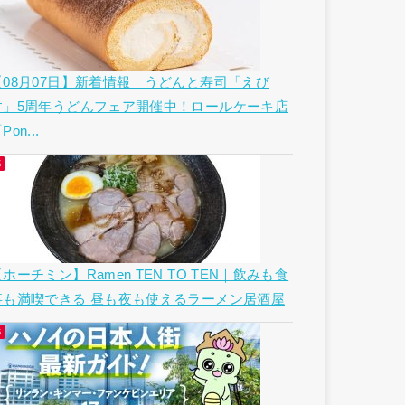
【08月07日】新着情報｜うどんと寿司「えび
す」5周年うどんフェア開催中！ロールケーキ店
Pon...
ホーチミン】Ramen TEN TO TEN｜飲みも食
事も満喫できる 昼も夜も使えるラーメン居酒屋