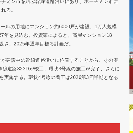
ーチミン市を結ぶ幹線道路沿いにあり、ホーチミン市に
される。
クタールの用地にマンション約6000戸が建設、1万人規模
027年を見込む。投資家によると、高層マンション18
設さ、2025年通年目標る計画だ。
ンが建設中の幹線道路沿いに位置することから、その潜
幹線道路823Dが竣工、環状3号線の施工が完了、さらに
実施する。環状4号線の着工は2026第3四半期となる