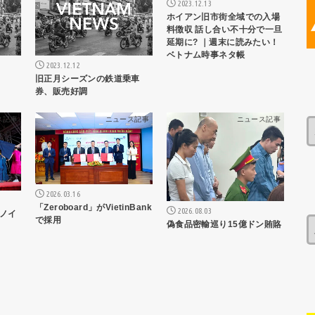
2023.12.13
ホイアン旧市街全域での入場
料徴収 話し合い不十分で一旦
延期に? ｜週末に読みたい！
ベトナム時事ネタ帳
2023.12.12
旧正月シーズンの鉄道乗車
券、販売好調
ス記事
ニュース記事
ニュース記事
2026.03.16
「Zeroboard」がVietinBank
2026.08.03
ハノイ
で採用
偽食品密輸巡り15億ドン賄賂