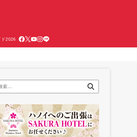
ド2026
検
索: