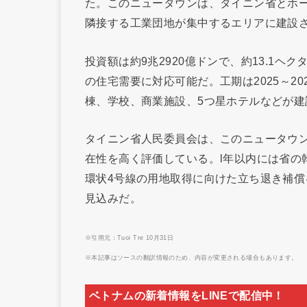
た。このニュータウンは、タイニン省とホ
隣接する工業団地が集中するエリアに建設
投資額は約9兆2920億ドンで、約13.1ヘ
の住宅需要に対応可能だ。工期は2025～2
棟、学校、商業施設、5つ星ホテルなどが建
タイニン省人民委員会は、このニュータウ
在性を高く評価している。l年以内には省の
環状4号線の用地取得に向けた立ち退き補償を
見込みだ。
※引用元：Tuoi Tre 10月31日
※本記事はソースの翻訳情報のため、内容が変更される場合もあります。