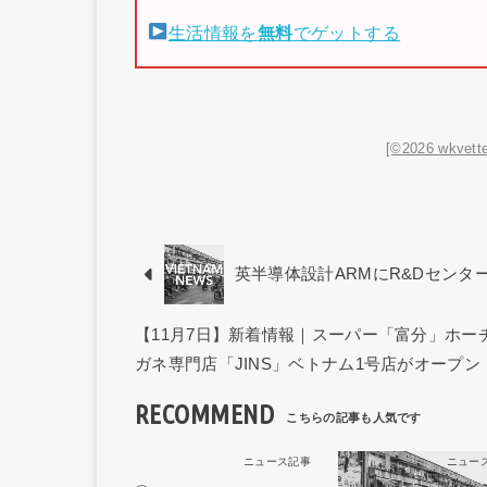
生活情報を
無料
でゲットする
[©2026 wkvette
英半導体設計ARMにR&Dセンタ
【11月7日】新着情報｜スーパー「富分」ホー
ガネ専門店「JINS」ベトナム1号店がオープン
RECOMMEND
ニュース記事
ニュー