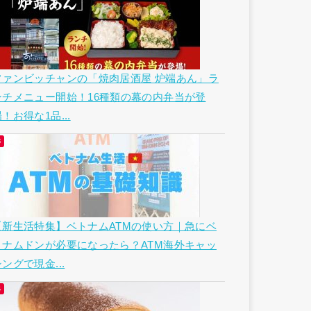
ファンビッチャンの「焼肉居酒屋 炉端あん」ラ
ンチメニュー開始！16種類の幕の内弁当が登
！お得な1品...
【新生活特集】ベトナムATMの使い方｜急にベ
トナムドンが必要になったら？ATM海外キャッ
ングで現金...