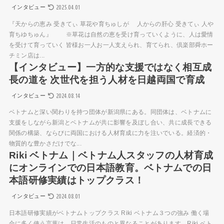
2025.04.01
インタビュー
『天からの恵み 受きてぃ 草花や育ちゅしが 人からの肝心 受きてぃ 人や
育ちゆちゅん』 ※草花は自然の恵を受け育っていくように、人は愛情
を受けて育っていく 皆様お一人お一人支えられ、育てられ、倶楽部舜ホー
チミン店は...
【インタビュー】一方的な支援ではなく相互成
長の道を 次世代を担う人材を日越両国で育成
2024.08.14
インタビュー
ベトナムと深い関わりを持つ団体が新潟県にある。同団体は、ベトナムに
支援をしながら新潟とベトナムが共に影響を及ぼし合い、共に成長できる
関係の構築、ならびに両国における人材育成に力を注いでいる。経済的・
物質的な豊かさだけでな...
Riki ベトナム｜ベトナム人スタッフの人材育成
にオンラインでの日本語教育。ベトナムでの日
本語研修実績はトップクラス！
2024.08.01
インタビュー
日本語研修実績がベトナムトップクラス Riki ベトナム３つの強み 働く場
合に多く使う言葉は、日常生活のものと異なることがあります。Riki ベト