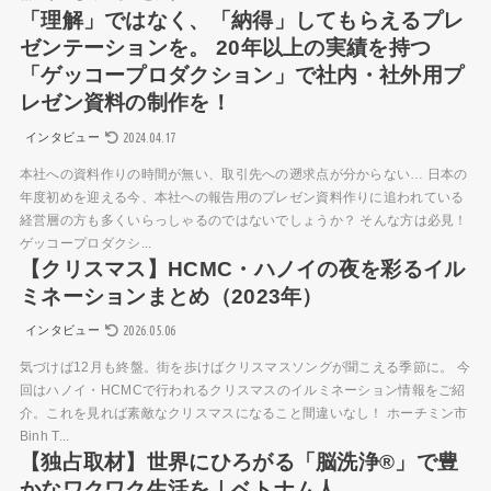
「理解」ではなく、「納得」してもらえるプレ
ゼンテーションを。 20年以上の実績を持つ
「ゲッコープロダクション」で社内・社外用プ
レゼン資料の制作を！
2024.04.17
インタビュー
本社への資料作りの時間が無い、取引先への遡求点が分からない… 日本の
年度初めを迎える今、本社への報告用のプレゼン資料作りに追われている
経営層の方も多くいらっしゃるのではないでしょうか？ そんな方は必見！
ゲッコープロダクシ...
【クリスマス】HCMC・ハノイの夜を彩るイル
ミネーションまとめ（2023年）
2026.05.06
インタビュー
気づけば12月も終盤。街を歩けばクリスマスソングが聞こえる季節に。 今
回はハノイ・HCMCで行われるクリスマスのイルミネーション情報をご紹
介。これを見れば素敵なクリスマスになること間違いなし！ ホーチミン市
Binh T...
【独占取材】世界にひろがる「脳洗浄®︎」で豊
かなワクワク生活を｜ベトナム人