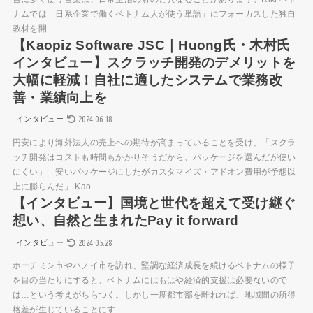
ナムでは「日系企業で働くベトナム人が使う単語」にフォーカスした独自
教材を開...
【Kaopiz Software JSC｜Huong氏・木村氏
インタビュー】スクラッチ開発のデメリットを
大幅に軽減！自社に適したシステムで業務改
善・業績向上を
2024.06.18
インタビュー
円安により海外法人の売上への期待が高まっていることを受け、「スクラ
ッチ開発はコストも時間もかかりそうだから、パッケージを選んだが使い
にくい」「安いパッケージにしたがカスタマイズ・アドオン費用が予想以
上に膨らんだ」 Kao...
【インタビュー】国境と世代を超えて受け継ぐ
想い、自然と生まれたPay it forward
2024.05.28
インタビュー
ホーチミン市やハノイ市を訪れ、堅調な経済成長を続けるベトナムの様子
を目の当たりにすると、ベトナムにはもはや経済的支援は必要ないので
は…という考えがちらつく。しかし一度都市部を離れれば、地域間の所得
格差が生じていることにす...