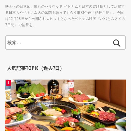
映画への目覚め、憧れのハリウッド ベトナムと日本の架け橋として活躍す
る日本人やベトナム人の奮闘を語ってもらう取材企画「熱狂半島」。今回
は12月28日から公開され大ヒットとなったベトナム映画『パパとムスメの
7日間』で監督を...
検
索:
人気記事TOP10（過去7日）