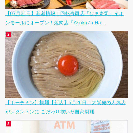
【07月31日】新着情報｜回転寿司店「はま寿司」イオ
ンモールにオープン！焼肉店「AsukaZa Ha...
【ホーチミン】桐麺【新店】5月26日｜大阪発の人気店
がレタントンに こだわり抜いた自家製麺