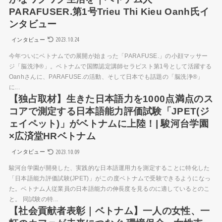
PARAFUSER.第1号Trieu Thi Kieu Oanh氏イ
ンタビュー
2023.10.24
インタビュー
今年ついにベトナムでの展開が始まった「PARAFUSE.」の小顔マッサー
ジ「脳洗浄®︎」。ベトナムで国際認定講師セラピスト第1号として活躍する
Oanhさんに、PARAFUSE.の活動、そして日本でも話題の「脳洗浄®︎」
に...
【独占取材】生きた日本語力を1000点満点のス
コアで測定する日本語能力評価試験「JPET(ジ
ェイペット)」がベトナムに上陸！| 駿河台学園
×広済堂HRベトナム
2023.10.09
インタビュー
駿河台学園が開発した、実践的な日本語運用力を測定することに特化した
「日本語能力評価試験(JPET)」がこの度ベトナムで受験できるようになっ
た。ベトナム人従業員の日本語能力の伸長度を見るのに適しているとのこ
と。 同試験の特...
【社会貢献者表彰｜ベトナム】一人の女性、一