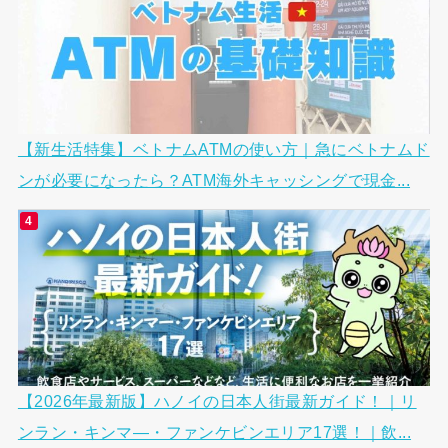
【新生活特集】ベトナムATMの使い方｜急にベトナムド
ンが必要になったら？ATM海外キャッシングで現金...
【2026年最新版】ハノイの日本人街最新ガイド！｜リ
ンラン・キンマ―・ファンケビンエリア17選！｜飲...