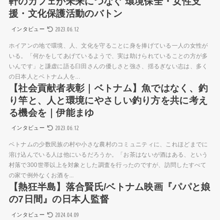
軒のカフェが未来につなぐ 環境保全・女性支
援・文化保護活動のバトン
2023.06.12
インタビュー
ホイアンの地で環境、人、文化を守ることに身を捧げている一人の女性が
いる。「何かをしてあげているようで、実は助けられていることの方が多
いんです」と謙虚に語る臼田さんの優しさと強さ、揺るぎない志は、多く
の日本人とベトナム人を...
【社会貢献者表彰｜ベトナム】魚ではなく、釣
り竿と、人と環境にやさしい釣り方を共に考え
る機会を｜伊能まゆ
2023.06.12
インタビュー
ベトナムの少数民族の村や小さな農村のコミュニティに、これほどまでに
溶け込んでいる人は他にいるだろうか。「お茶はないが酒はある、という
村落で300世帯以上を対象とした調査を行ったのですが、訪問したすべて
の家で例外なくお酒を...
【熱狂半島】落合賢氏/ベトナム映画『パパと娘
の7日間』の日本人監督
2024.04.09
インタビュー