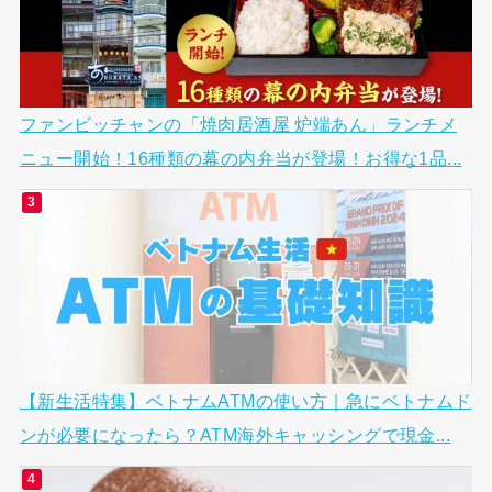
ファンビッチャンの「焼肉居酒屋 炉端あん」ランチメ
ニュー開始！16種類の幕の内弁当が登場！お得な1品...
【新生活特集】ベトナムATMの使い方｜急にベトナムド
ンが必要になったら？ATM海外キャッシングで現金...