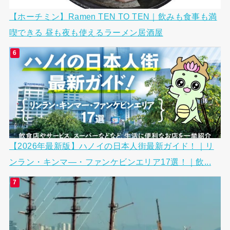
【ホーチミン】Ramen TEN TO TEN｜飲みも食事も満
喫できる 昼も夜も使えるラーメン居酒屋
【2026年最新版】ハノイの日本人街最新ガイド！｜リ
ンラン・キンマ―・ファンケビンエリア17選！｜飲...