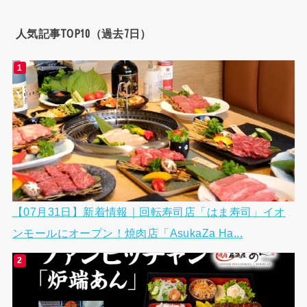
人気記事TOP10（過去7日）
【07月31日】新着情報｜回転寿司店「はま寿司」イオ
ンモールにオープン！焼肉店「AsukaZa Ha...