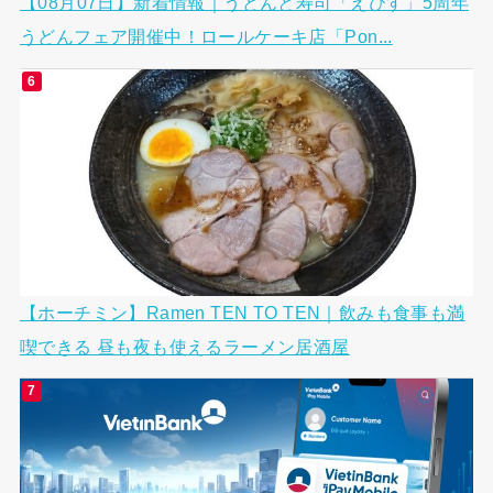
【08月07日】新着情報｜うどんと寿司「えびす」5周年
うどんフェア開催中！ロールケーキ店「Pon...
【ホーチミン】Ramen TEN TO TEN｜飲みも食事も満
喫できる 昼も夜も使えるラーメン居酒屋