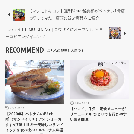
【マツモトキヨシ】週刊Vetter編集部がベトナム1号店
に行ってみた | 店頭に並ぶ商品をご紹介
【ハノイ】L`MO DINING | コウザイにオープンした ヨ
ーロピアンダイニング
RECOMMEND
HCMCレストラン
ハノイレストラン
2024.10.01
2024.04.11
【ハノイ】牛角｜定食メニューが
【2020年】ベトナムのBánh
リニューアル ひとりでも行きやす
Mì（サンドイッチ）バインミーお
い焼き肉屋
すすめ7選！世界一美味しいサンド
イッチを食べ比べ！#ベトナム料理