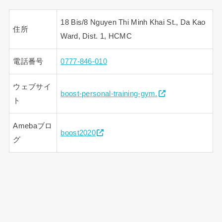
18 Bis/8 Nguyen Thi Minh Khai St., Da Kao
住所
Ward, Dist. 1, HCMC
電話番号
0777-846-010
ウェブサイ
boost-personal-training-gym.
ト
Amebaブロ
boost2020
グ