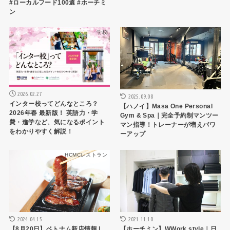
#ローカルフード100選 #ホーチミ
ン
学校
生活
2026.02.27
2025.09.08
インター校ってどんなところ？
【ハノイ】Masa One Personal
2026年春 最新版！ 英語力・学
Gym & Spa｜完全予約制マンツー
費・進学など、気になるポイント
マン指導！トレーナーが増えパワ
をわかりやすく解説！
ーアップ
HCMCレストラン
生活
2024.04.15
2021.11.10
【8月20日】ベトナム新店情報 |
【ホーチミン】WWork style｜日