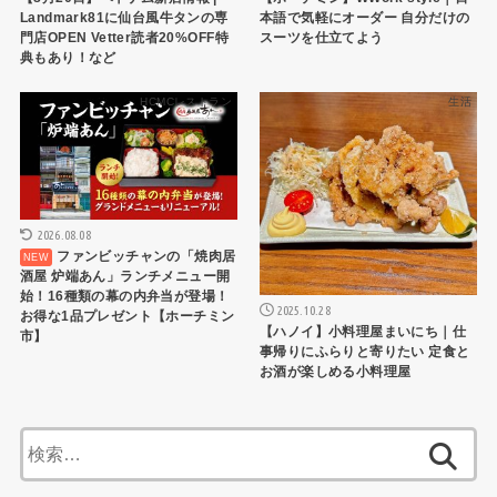
Landmark81に仙台風牛タンの専
本語で気軽にオーダー 自分だけの
門店OPEN Vetter読者20%OFF特
スーツを仕立てよう
典もあり！など
HCMCレストラン
生活
2026.08.08
ファンビッチャンの「焼肉居
酒屋 炉端あん」ランチメニュー開
始！16種類の幕の内弁当が登場！
2025.10.28
お得な1品プレゼント【ホーチミン
【ハノイ】小料理屋まいにち｜仕
市】
事帰りにふらりと寄りたい 定食と
お酒が楽しめる小料理屋
検
索: