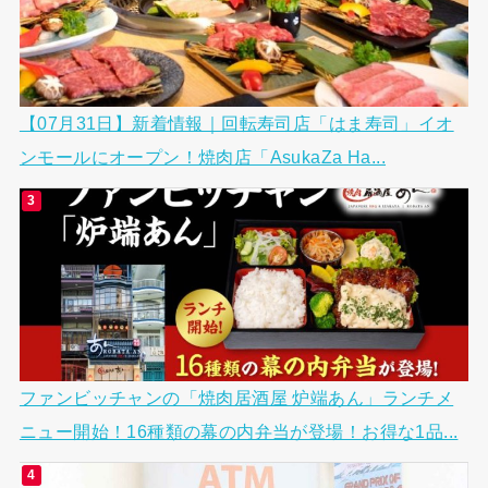
【07月31日】新着情報｜回転寿司店「はま寿司」イオ
ンモールにオープン！焼肉店「AsukaZa Ha...
ファンビッチャンの「焼肉居酒屋 炉端あん」ランチメ
ニュー開始！16種類の幕の内弁当が登場！お得な1品...