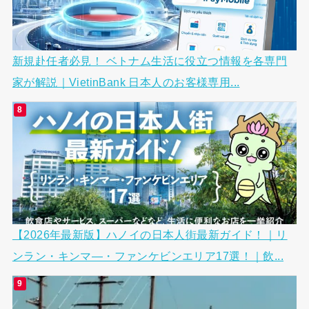
新規赴任者必見！ ベトナム生活に役立つ情報を各専門
家が解説｜VietinBank 日本人のお客様専用...
【2026年最新版】ハノイの日本人街最新ガイド！｜リ
ンラン・キンマ―・ファンケビンエリア17選！｜飲...