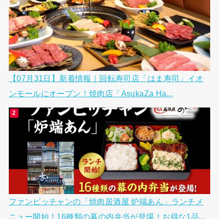
【07月31日】新着情報｜回転寿司店「はま寿司」イオ
ンモールにオープン！焼肉店「AsukaZa Ha...
ファンビッチャンの「焼肉居酒屋 炉端あん」ランチメ
ニュー開始！16種類の幕の内弁当が登場！お得な1品...