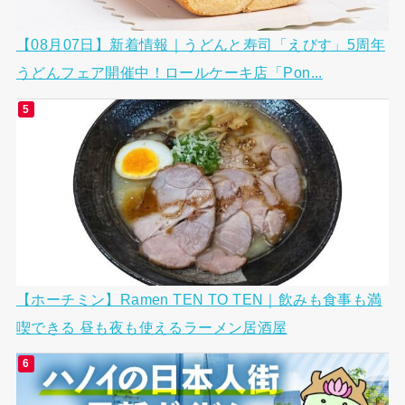
【08月07日】新着情報｜うどんと寿司「えびす」5周年
うどんフェア開催中！ロールケーキ店「Pon...
【ホーチミン】Ramen TEN TO TEN｜飲みも食事も満
喫できる 昼も夜も使えるラーメン居酒屋