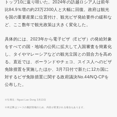
トップ10に返り咲いた。2024年の訪越ロシア人は前年
比84.9％増の約23万2300人と大幅に回復。政府は観光
を国の重要産業に位置付け、観光ビザ発給要件の緩和な
ど、ここ数年で観光政策は大きく変化した。
具体的には、2023年から電子ビザ（Eビザ）の発給対象
をすべての国・地域の公民に拡大して入国審査を簡素化
し、タイやマレーシアなどの観光立国との競合力を高め
る。直近では、ポーランドやチェコ、スイス人へのビザ
免除措置を実施したほか、3月7日付で新たに12カ国に
対するビザ免除措置に関する政府議決No.44/NQ-CPを
公布した。
※引用元：Nguoi Lao Dong 3月13日
※本記事はソースの翻訳情報のため、内容が変更される場合もあります。