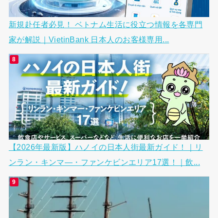
新規赴任者必見！ ベトナム生活に役立つ情報を各専門
家が解説｜VietinBank 日本人のお客様専用...
【2026年最新版】ハノイの日本人街最新ガイド！｜リ
ンラン・キンマ―・ファンケビンエリア17選！｜飲...