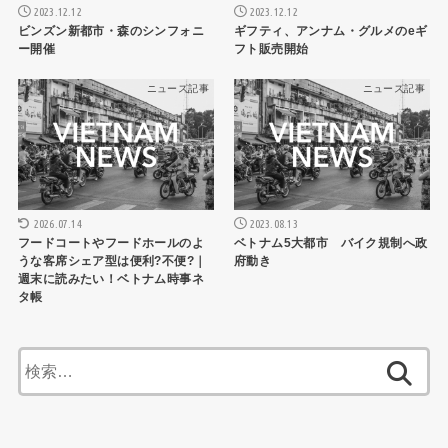
2023.12.12
2023.12.12
ビンズン新都市・森のシンフォニ
ギフティ、アンナム・グルメのeギ
ー開催
フト販売開始
ニュース記事
ニュース記事
2026.07.14
2023.08.13
フードコートやフードホールのよ
ベトナム5大都市 バイク規制へ政
うな客席シェア型は便利?不便?｜
府動き
週末に読みたい！ベトナム時事ネ
タ帳
検
索: