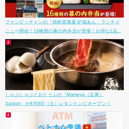
ファンビッチャンの「焼肉居酒屋 炉端あん」ランチメ
ニュー開始！16種類の幕の内弁当が登場！お得な1品...
しゃぶしゃぶとおとうふの「Mameya（豆家）
Saigon」が8月8日（土）レタントンにオープン！