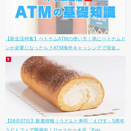
【新生活特集】ベトナムATMの使い方｜急にベトナムド
ンが必要になったら？ATM海外キャッシングで現金...
【08月07日】新着情報｜うどんと寿司「えびす」5周年
うどんフェア開催中！ロールケーキ店「Pon...