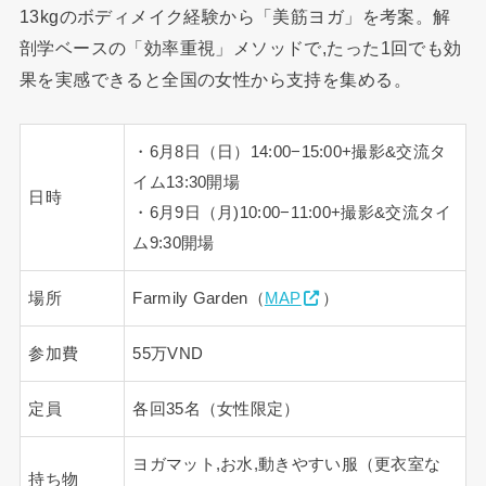
13kgのボディメイク経験から「美筋ヨガ」を考案。解
剖学ベースの「効率重視」メソッドで,たった1回でも効
果を実感できると全国の女性から支持を集める。
・6月8日（日）14:00−15:00+撮影&交流タ
イム13:30開場
日時
・6月9日（月)10:00−11:00+撮影&交流タイ
ム9:30開場
場所
Farmily Garden（
MAP
）
参加費
55万VND
定員
各回35名（女性限定）
ヨガマット,お水,動きやすい服（更衣室な
持ち物