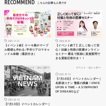
RECOMMEND
イベント・カレンダー
イベント・カレンダー
2025.11.25
2026.05.07
【イベント終】ケーキ風やマーブ
【イベント終了】正しく知って安
ル模様も作れる♪手作りアロマキャ
心！妊娠と性病の医療オンライン
ンドル体験（通訳付き）
セミナー 匿名で医師に直接質問で
きる質疑応答付き！！
イベント・カレンダー
イベント・カレンダー
2025.07.10
【7月10日】イベントカレンダー｜
名探偵コナン 隻眼の残像！ONCE
UPON A TIME – A SYMPHONY
OF DREAMSなど
2025.02.10
【7月13日】イベントカレンダー｜