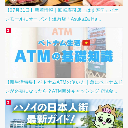
【07月31日】新着情報｜回転寿司店「はま寿司」イオ
ンモールにオープン！焼肉店「AsukaZa Ha...
【新生活特集】ベトナムATMの使い方｜急にベトナムド
ンが必要になったら？ATM海外キャッシングで現金...