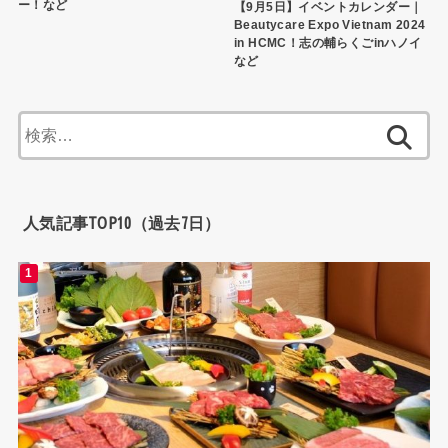
ー！など
【9月5日】イベントカレンダー｜
Beautycare Expo Vietnam 2024
in HCMC！志の輔らくごinハノイ
など
検
索:
人気記事TOP10（過去7日）