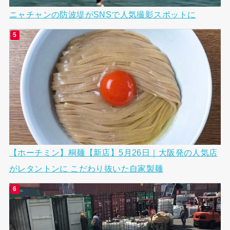
ニャチャンの防波堤がSNSで人気撮影スポットに
【ホーチミン】桐麺【新店】5月26日｜大阪発の人気店
がレタントンに こだわり抜いた自家製麺