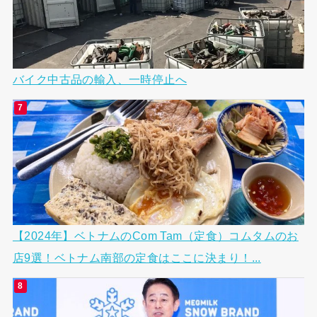
バイク中古品の輸入、一時停止へ
【2024年】ベトナムのCom Tam（定食）コムタムのお
店9選！ベトナム南部の定食はここに決まり！...