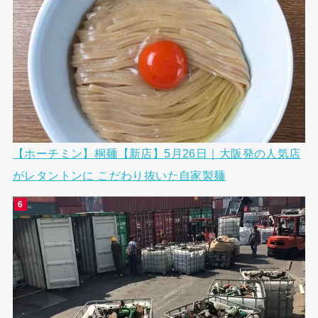
【ホーチミン】桐麺【新店】5月26日｜大阪発の人気店
がレタントンに こだわり抜いた自家製麺