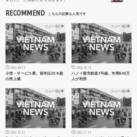
RECOMMEND
ニュース記事
ニュース記事
2023.08.13
2026.07.14
小売・サービス業、前年比20％超
ハノイ都市鉄道3号線、年間640万
の売上減
人が利用
ニュース記事
ニュース記事
2023.12.12
2023.11.13