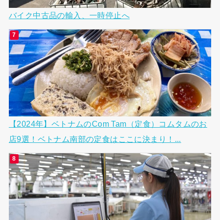
バイク中古品の輸入、一時停止へ
【2024年】ベトナムのCom Tam（定食）コムタムのお
店9選！ベトナム南部の定食はここに決まり！...