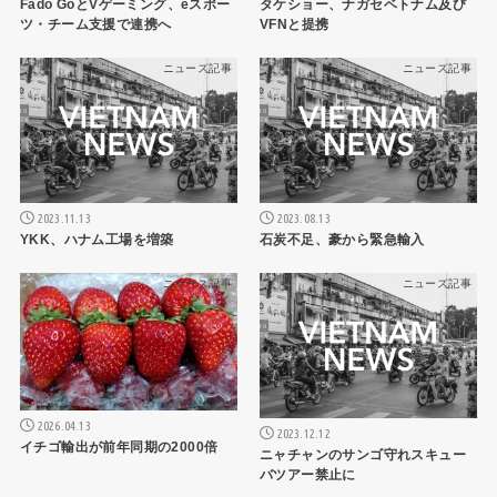
Fado GoとVゲーミング、eスポー
タケショー、ナガセベトナム及び
ツ・チーム支援で連携へ
VFNと提携
ニュース記事
ニュース記事
2023.11.13
2023.08.13
YKK、ハナム工場を増築
石炭不足、豪から緊急輸入
ニュース記事
ニュース記事
2026.04.13
2023.12.12
イチゴ輸出が前年同期の2000倍
ニャチャンのサンゴ守れスキュー
バツアー禁止に