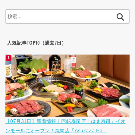
検
索:
人気記事TOP10（過去7日）
【07月31日】新着情報｜回転寿司店「はま寿司」イオ
ンモールにオープン！焼肉店「AsukaZa Ha...