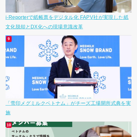
i-Reporterで紙帳票をデジタル化 FAPV社が実現した紙
文化脱却とDX化への現場意識改革
「雪印メグミルクベトナム」がチーズ工場開所式典を実
施