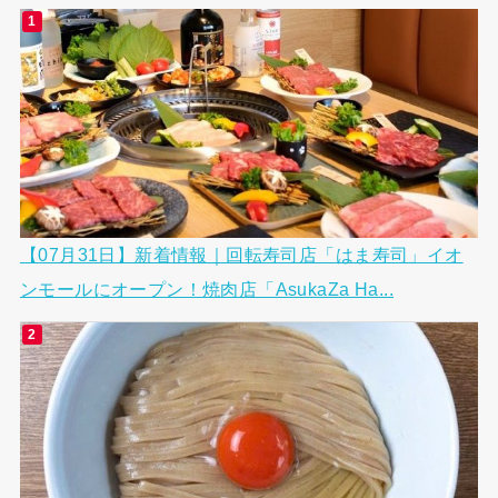
【07月31日】新着情報｜回転寿司店「はま寿司」イオ
ンモールにオープン！焼肉店「AsukaZa Ha...