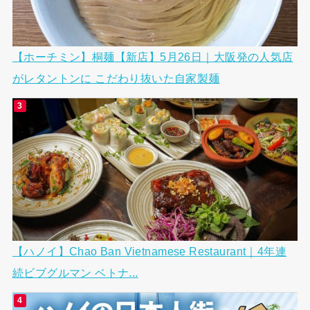
【ホーチミン】桐麺【新店】5月26日｜大阪発の人気店
がレタントンに こだわり抜いた自家製麺
【ハノイ】Chao Ban Vietnamese Restaurant｜4年連
続ビブグルマン ベトナ...