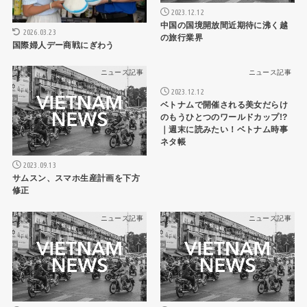
2023.12.12
中国の国境開放間近期待に沸く越
2026.03.23
の旅行業界
国際婦人デー商戦にぎわう
ニュース記事
ニュース記事
2023.12.12
ベトナムで開催される美女だらけ
のもうひとつのワールドカップ!?
｜週末に読みたい！ベトナム時事
ネタ帳
2023.09.13
サムスン、スマホ生産計画を下方
修正
ニュース記事
ニュース記事