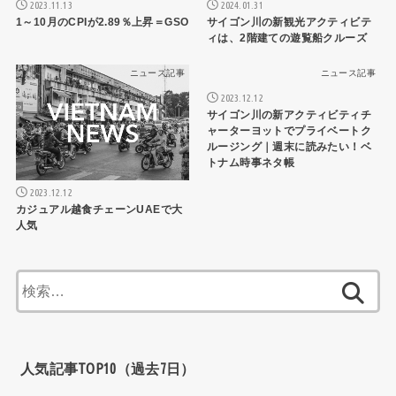
2023.11.13
2024.01.31
1～10月のCPIが2.89％上昇＝GSO
サイゴン川の新観光アクティビテ
ィは、2階建ての遊覧船クルーズ
ニュース記事
ニュース記事
2023.12.12
サイゴン川の新アクティビティチ
ャーターヨットでプライベートク
ルージング｜週末に読みたい！ベ
トナム時事ネタ帳
2023.12.12
カジュアル越食チェーンUAEで大
人気
検
索:
人気記事TOP10（過去7日）