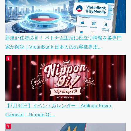
新規赴任者必見！ ベトナム生活に役立つ情報を各専門
家が解説｜VietinBank 日本人のお客様専用...
【7月31日】イベントカレンダー｜Anikura Fever:
Carnival！Nippon Oi...