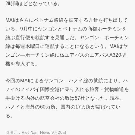
2時間ほどとなっている。
MAIはさらにベトナム路線を拡充する方針を打ち出して
いる。9月中にヤンゴンとベトナムの商都ホーチミンを
結ぶ直行便を就航する見通しだ。ヤンゴン―ホーチミン
線は毎週木曜日に運航することになるという。MAIはヤ
ンゴン―ホーチミン線に仏エアバスのエアバスA320型
機を導入する。
今回のMAIによるヤンゴン―ハノイ線の就航により、ハ
ノイのノイバイ国際空港に乗り入れる旅客・貨物輸送を
手掛ける内外の航空会社の数は57社となった。現在、
ハノイと海外の60カ所、国内の17カ所が結ばれてい
る。
引用元：Viet Nam News 9月20日