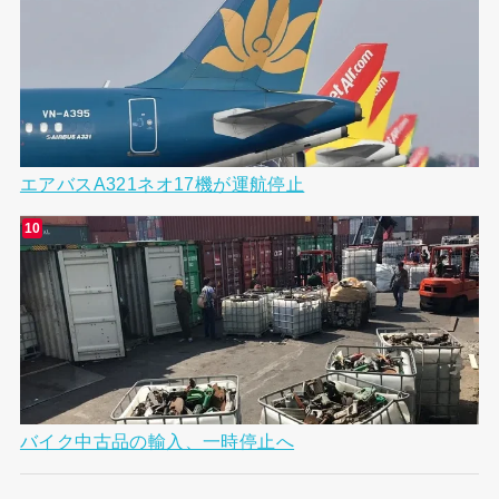
エアバスA321ネオ17機が運航停止
バイク中古品の輸入、一時停止へ