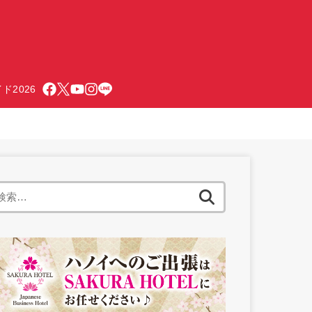
ド2026
検
索: