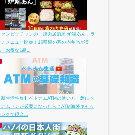
ファンビッチャンの「焼肉居酒屋 炉端あん」ラ
ンチメニュー開始！16種類の幕の内弁当が登
！お得な1品...
【新生活特集】ベトナムATMの使い方｜急にベ
トナムドンが必要になったら？ATM海外キャッ
ングで現金...