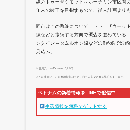
線のトゥーザウモット～ホーチミン市区間の
年末の竣工を目指すもので、従来計画よりも
同市はこの路線について、トゥーザウモッ
線などと接続する方向で調査を進めている。
ンタイン～タムルオン線などの6路線で総路線
見込み。
※引用元：VnExpress 6月6日
※本記事はソースの翻訳情報のため、内容が変更される場合もあります。
生活情報を
無料
でゲットする