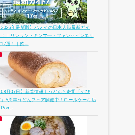
【2026年最新版】ハノイの日本人街最新ガイ
ド！｜リンラン・キンマ―・ファンケビンエリ
17選！｜飲...
【08月07日】新着情報｜うどんと寿司「えび
す」5周年うどんフェア開催中！ロールケーキ店
Pon...