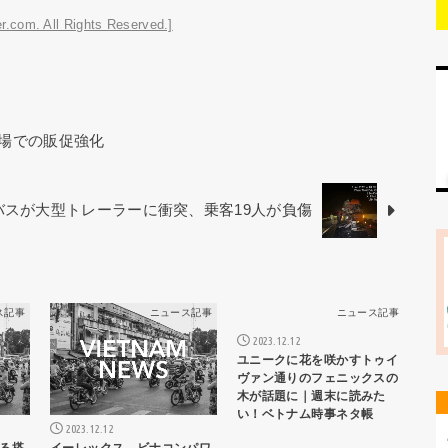
r.com. All Rights Reserved.]
場での販促強化
バスが大型トレーラーに衝突、乗客19人が負傷
ス記事
ニュース記事
ニュース記事
2023.12.12
ユニークに花を咲かすトゥイ
ヴァン通りのフェニックスの
木が話題に｜週末に読みた
い！ベトナム時事ネタ帳
2023.12.12
る搭
イーレックス、ビナコンパワ