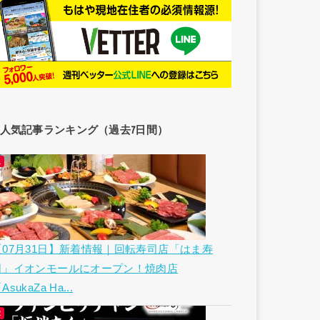
人気記事ランキング（過去7日間）
【07月31日】新着情報｜回転寿司店「はま寿
司」イオンモールにオープン！焼肉店
AsukaZa Ha...