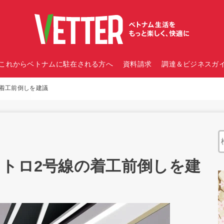
これからベトナムに駐在される方へ
資料請求
調達＆ビジネスガイ
の着工前倒しを建議
メトロ2号線の着工前倒しを建