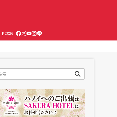
ド2026
検
索: