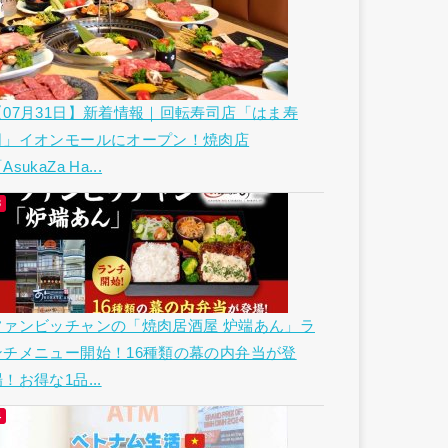
【07月31日】新着情報｜回転寿司店「はま寿
司」イオンモールにオープン！焼肉店
AsukaZa Ha...
ファンビッチャンの「焼肉居酒屋 炉端あん」ラ
ンチメニュー開始！16種類の幕の内弁当が登
！お得な1品...