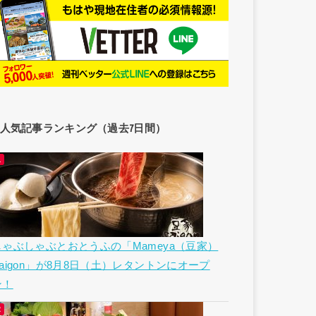
人気記事ランキング（過去7日間）
しゃぶしゃぶとおとうふの「Mameya（豆家）
Saigon」が8月8日（土）レタントンにオープ
ン！