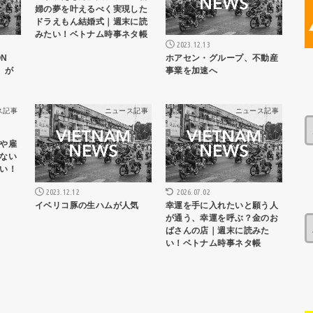
婦の夢を叶えるべく実現した
ドラえもん結婚式｜週末に読
みたい！ベトナム時事ネタ帳
2023.12.13
ON
ホアセン・グループ、不動産
p」が
事業を加速へ
ス記事
ニュース記事
ニュース記事
や雇
ない
い！
2023.12.12
2026.07.02
イベリコ豚の生ハムが人気
幸運を手に入れたいと願う人
が通う、幸運を呼ぶ？金のお
ばさんの店｜週末に読みた
い！ベトナム時事ネタ帳