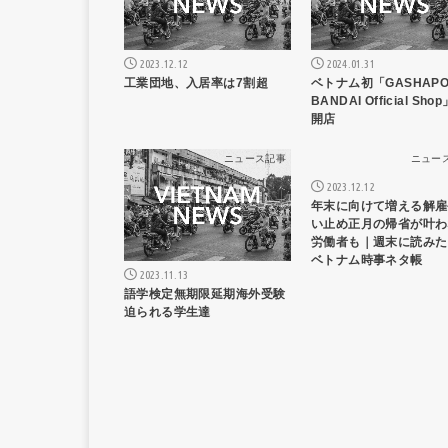
2023.12.12
2024.01.31
工業団地、入居率は7割超
ベトナム初「GASHAP
BANDAI Official Sho
開店
ニュース記事
ニュー
2023.12.12
年末に向けて増える解雇
い止め正月の帰省が叶わ
労働者も｜週末に読みた
ベトナム時事ネタ帳
2023.11.13
語学検定無期限延期海外受験
迫られる学生達