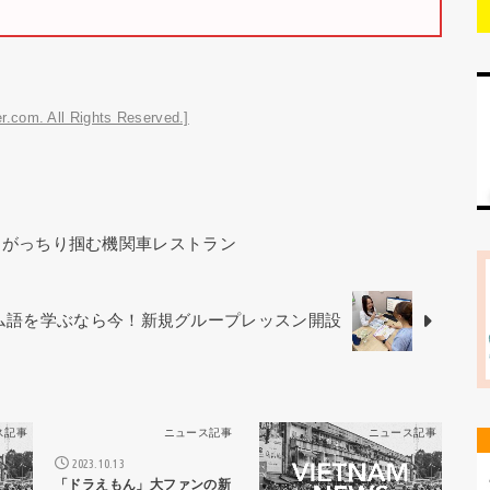
r.com. All Rights Reserved.]
をがっちり掴む機関車レストラン
ベトナム語を学ぶなら今！新規グループレッスン開設
ス記事
ニュース記事
ニュース記事
2023.10.13
「ドラえもん」大ファンの新