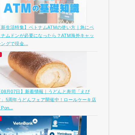
【新生活特集】ベトナムATMの使い方｜急にベ
トナムドンが必要になったら？ATM海外キャッ
ングで現金...
【08月07日】新着情報｜うどんと寿司「えび
す」5周年うどんフェア開催中！ロールケーキ店
Pon...