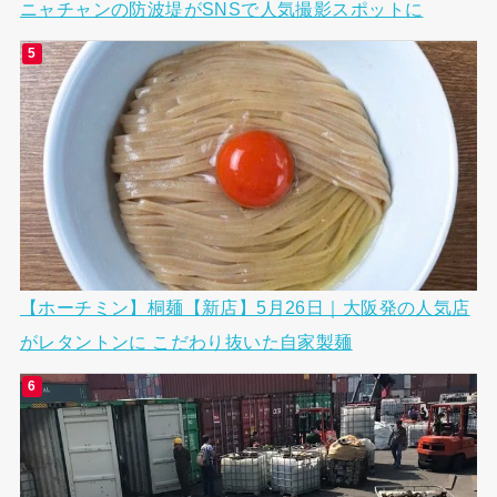
ニャチャンの防波堤がSNSで人気撮影スポットに
【ホーチミン】桐麺【新店】5月26日｜大阪発の人気店
がレタントンに こだわり抜いた自家製麺