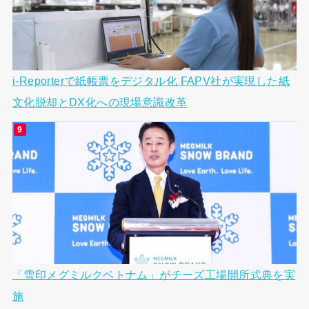
i-Reporterで紙帳票をデジタル化 FAPV社が実現した紙
文化脱却とDX化への現場意識改革
「雪印メグミルクベトナム」がチーズ工場開所式典を実
施