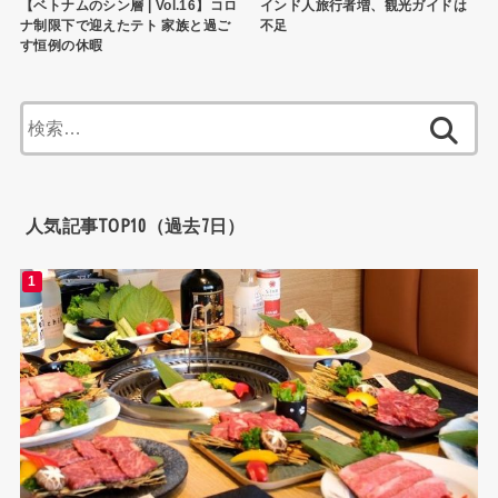
【ベトナムのシン層 | Vol.16】コロ
インド人旅行者増、観光ガイドは
ナ制限下で迎えたテト 家族と過ご
不足
す恒例の休暇
検
索:
人気記事TOP10（過去7日）