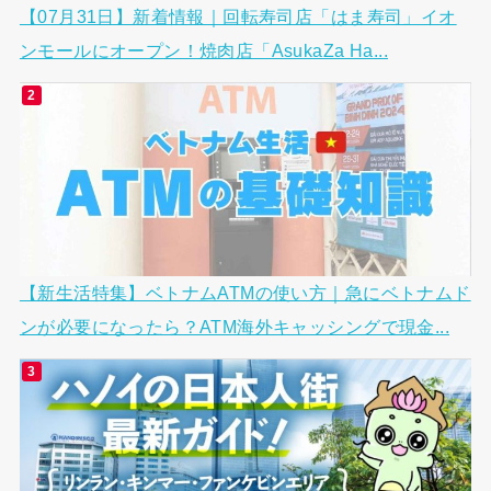
【07月31日】新着情報｜回転寿司店「はま寿司」イオ
ンモールにオープン！焼肉店「AsukaZa Ha...
【新生活特集】ベトナムATMの使い方｜急にベトナムド
ンが必要になったら？ATM海外キャッシングで現金...