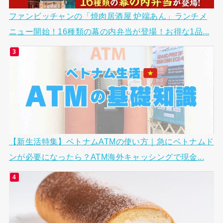
ファンビッチャンの「焼肉居酒屋 炉端あん」ランチメ
ニュー開始！16種類の幕の内弁当が登場！お得な1品...
【新生活特集】ベトナムATMの使い方｜急にベトナムド
ンが必要になったら？ATM海外キャッシングで現金...