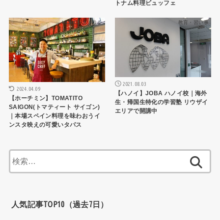
トナム料理ビュッフェ
HCMCレストラン
教育・習い事
2021.08.03
2024.04.09
【ハノイ】JOBA ハノイ校｜海外
【ホーチミン】TOMATITO
生・帰国生特化の学習塾 リウザイ
SAIGON(トマティート サイゴン)
エリアで開講中
｜本場スペイン料理を味わおうイ
ンスタ映えの可愛いタパス
検
索:
人気記事TOP10（過去7日）