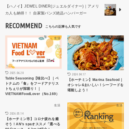
【ハノイ】JEWEL DINER(ジュエルダイナー)｜アメリ
カ人も納得！！ 自家製バンズ絶品ハンバーガー
RECOMMEND
生活
HCMCレストラン
2025.06.20
2024.04.17
Table Seasoning【味比べ】｜ベ
【ホーチミン】Marina Seafood｜
トナムの「食」をフードアナリス
オシャレ&おいしい！シーフードを
トちぇりが深堀り！｜
堪能しよう！
VIETNAMFoodLover（No.169）
生活
生活
2026.05.14
【ホーチミン市】コロナ疲れを癒
そう！AN’s spaオススメ「選べる