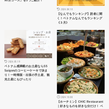
90分コース」を3つご紹介！
2024.04.10
【なんでもランキング】読者に聞
く！ベトナムなんでもランキング
《３月》
ショップ・お店
HCMCレストラン
2026.05.19
ベトナム感満載のお土産ならS5
Saigonのコーヒーケーキで決ま
り！一時帰国・出張の手土産、観
光土産にもぴったり
2024.10.08
【ホーチミン】CHIC Restaurant
｜好きなものを好きな分だけ！ ベ