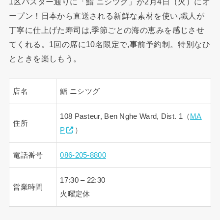
1区パスター通りに「鮨 ニシツグ」が2月4日（火）にオ
ープン！日本から直送される新鮮な素材を使い,職人が
丁寧に仕上げた寿司は,季節ごとの海の恵みを感じさせ
てくれる。1回の席に10名限定で,事前予約制。特別なひ
とときを楽しもう。
店名
鮨 ニシツグ
108 Pasteur, Ben Nghe Ward, Dist. 1（
MA
住所
P
）
電話番号
086-205-8800
17:30 – 22:30
営業時間
火曜定休