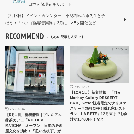
日本人保護者をサポート
【2月6日】イベントカレンダー｜小児科医の原先生と学
ぼう！「ハノイ熱饗音楽隊」3月にLIVEを開催など
RECOMMEND
トピックス
トピックス
2022.12.08
【12月1日】新着情報｜「The
Monkey Gallery DESSERT
BAR」Vetter読者限定でクリスマ
スケーキ35%OFF！隠れ家レスト
2025.05.06
ラン「LA BETE」12月末までお会
【5月1日】新着情報｜プレミアム
計が10%OFF！など
抹茶カフェ「ATELIER
MATCHA」オープン！日本の居酒
屋文化を演出！「思い出横丁」が