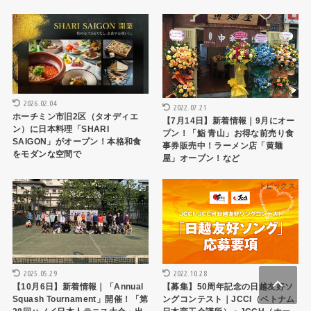
HCMCレストラン
トピックス
2026.02.04
2022.07.21
ホーチミン市旧2区（タオディエ
【7月14日】新着情報｜9月にオー
ン）に日本料理「SHARI
プン！「鮨 青山」お得な前売り食
SAIGON」がオープン！本格和食
事券販売中！ラーメン店「黄麺
をモダンな空間で
屋」オープン！など
トピックス
トピックス
2025.05.29
2022.10.28
【10月6日】新着情報｜「Annual
【募集】50周年記念の日越友好ソ
Squash Tournament」開催！「第
ングコンテスト｜JCCI（ベトナム