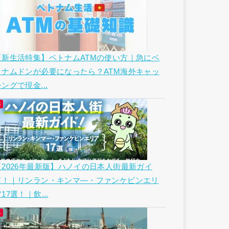
【新生活特集】ベトナムATMの使い方｜急にベ
トナムドンが必要になったら？ATM海外キャッ
ングで現金...
【2026年最新版】ハノイの日本人街最新ガイ
ド！｜リンラン・キンマ―・ファンケビンエリ
17選！｜飲...