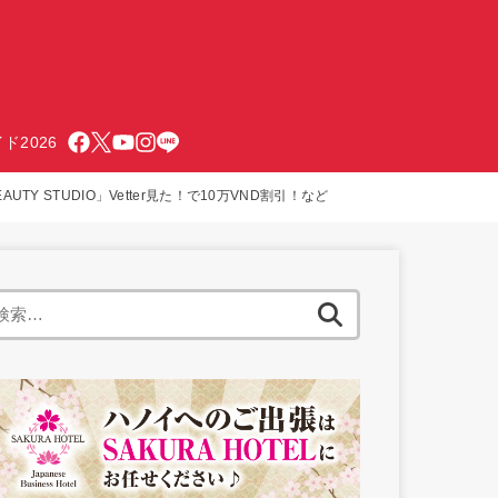
ド2026
TY STUDIO」Vetter見た！で10万VND割引！など
検
索: