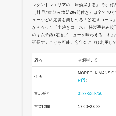
レタントンエリアの「居酒屋まる」では,好
（料理7種,飲み放題2時間付き）は全て70
ューなどの定番を楽しめる「ど定番コース」
がそろった「串焼きコース」,特製手包み餃
のキムチ鍋+定番メニューを味わえる「キムチ
延長することも可能。忘年会にぜひ利用し
店名
居酒屋まる
NORFOLK MANSION GF
住所
P
）
電話番号
0822-328-756
営業時間
17:00−23:00