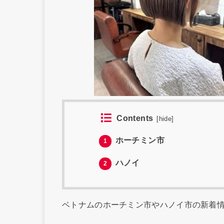
Contents
[
hide
]
ホーチミン市
1
ハノイ
2
ベトナムのホーチミン市やハノイ市の新着