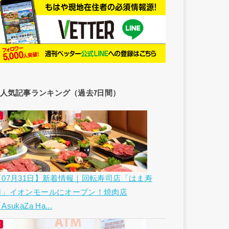
人気記事ランキング（過去7日間）
【07月31日】新着情報｜回転寿司店「はま寿
司」イオンモールにオープン！焼肉店
AsukaZa Ha...