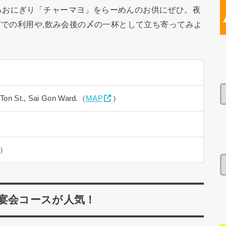
るおにぎり「チャーマヨ」をらーめんのお供にぜひ。夜
どでの利用や,飲み会後の〆の一杯として立ち寄ってみよ
Ton St., Sai Gon Ward.（
MAP
）
0）
宴会コースが人気！