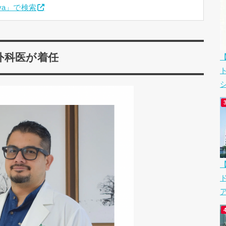
kaya」で検索
外科医が着任
シ
ア