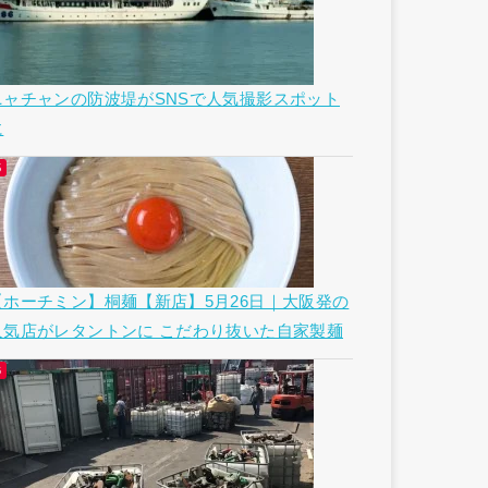
ニャチャンの防波堤がSNSで人気撮影スポット
に
【ホーチミン】桐麺【新店】5月26日｜大阪発の
人気店がレタントンに こだわり抜いた自家製麺