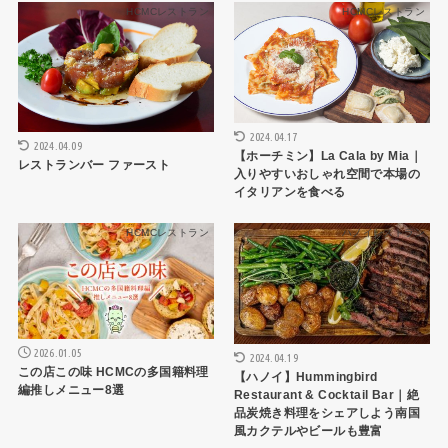
HCMCレストラン
HCMCレストラン
2024.04.17
2024.04.09
【ホーチミン】La Cala by Mia｜
レストランバー ファースト
入りやすいおしゃれ空間で本場の
イタリアンを食べる
HCMCレストラン
ハノイレストラン
2026.01.05
2024.04.19
この店この味 HCMCの多国籍料理
【ハノイ】Hummingbird
編推しメニュー8選
Restaurant & Cocktail Bar｜絶
品炭焼き料理をシェアしよう南国
風カクテルやビールも豊富