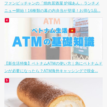
ファンビッチャンの「焼肉居酒屋 炉端あん」ランチメ
ニュー開始！16種類の幕の内弁当が登場！お得な1品...
【新生活特集】ベトナムATMの使い方｜急にベトナムド
ンが必要になったら？ATM海外キャッシングで現金...