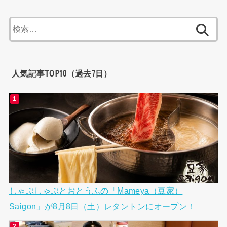
検
索:
人気記事TOP10（過去7日）
しゃぶしゃぶとおとうふの「Mameya（豆家）
Saigon」が8月8日（土）レタントンにオープン！