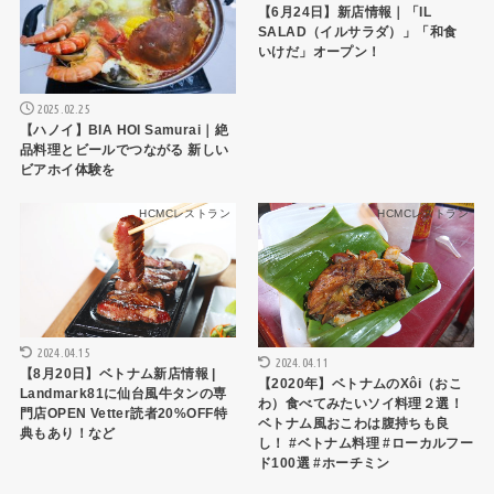
【6月24日】新店情報｜「IL
SALAD（イルサラダ）」「和食
いけだ」オープン！
2025.02.25
【ハノイ】BIA HOI Samurai｜絶
品料理とビールでつながる 新しい
ビアホイ体験を
HCMCレストラン
HCMCレストラン
2024.04.15
2024.04.11
【8月20日】ベトナム新店情報 |
【2020年】ベトナムのXôi（おこ
Landmark81に仙台風牛タンの専
わ）食べてみたいソイ料理２選！
門店OPEN Vetter読者20%OFF特
ベトナム風おこわは腹持ちも良
典もあり！など
し！ #ベトナム料理 #ローカルフー
ド100選 #ホーチミン