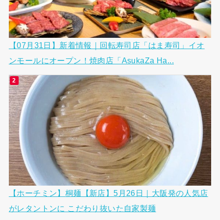
【07月31日】新着情報｜回転寿司店「はま寿司」イオ
ンモールにオープン！焼肉店「AsukaZa Ha...
【ホーチミン】桐麺【新店】5月26日｜大阪発の人気店
がレタントンに こだわり抜いた自家製麺