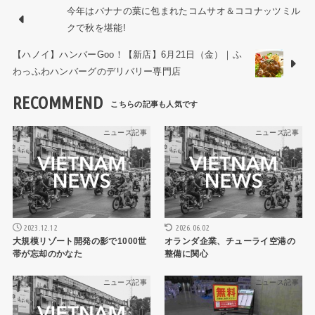
今年はバナナの葉に包まれたコムサオ＆ココナッツミル
クで秋を堪能!
【ハノイ】ハンバーGoo！【新店】6月21日（金）｜ふ
わっふわハンバーグのデリバリー専門店
RECOMMEND
ニュース記事
ニュース記事
2023.12.12
2026.06.02
大規模リゾート開発の影で1000世
オランダ企業、チューライ空港の
帯が忘却のかなた
整備に関心
ニュース記事
ニュース記事