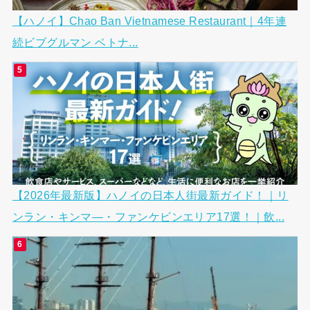
【ハノイ】Chao Ban Vietnamese Restaurant｜4年連
続ビブグルマン ベトナ...
【2026年最新版】ハノイの日本人街最新ガイド！｜リ
ンラン・キンマ―・ファンケビンエリア17選！｜飲...