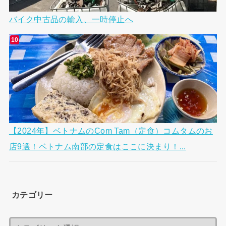
バイク中古品の輸入、一時停止へ
【2024年】ベトナムのCom Tam（定食）コムタムのお
店9選！ベトナム南部の定食はここに決まり！...
カテゴリー