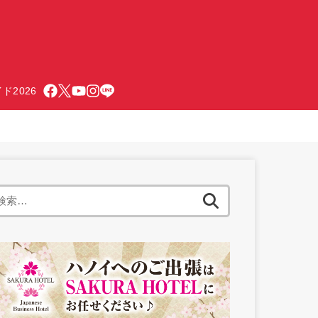
ド2026
検
索: