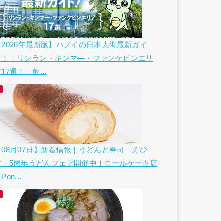
【2026年最新版】ハノイの日本人街最新ガイ
ド！｜リンラン・キンマ―・ファンケビンエリ
17選！｜飲...
【08月07日】新着情報｜うどんと寿司「えび
す」5周年うどんフェア開催中！ロールケーキ店
Pon...