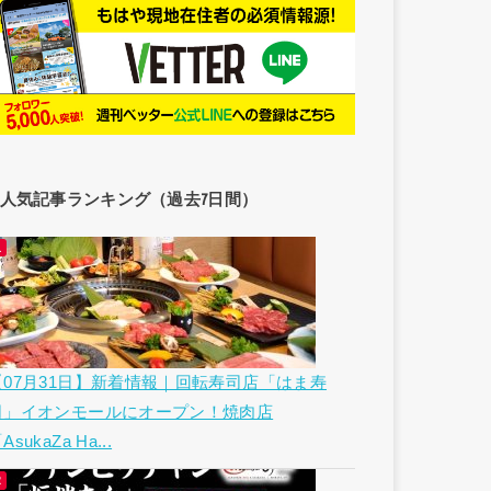
人気記事ランキング（過去7日間）
【07月31日】新着情報｜回転寿司店「はま寿
司」イオンモールにオープン！焼肉店
AsukaZa Ha...