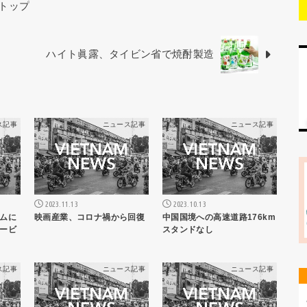
トップ
ハイト眞露、タイビン省で焼酎製造
ス記事
ニュース記事
ニュース記事
2023.11.13
2023.10.13
ムに
映画産業、コロナ禍から回復
中国国境への高速道路176km
ービ
スタンドなし
ス記事
ニュース記事
ニュース記事