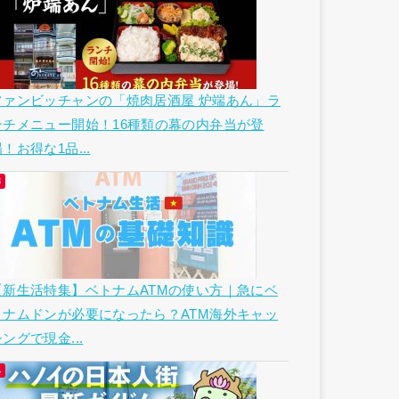
ファンビッチャンの「焼肉居酒屋 炉端あん」ラ
ンチメニュー開始！16種類の幕の内弁当が登
！お得な1品...
【新生活特集】ベトナムATMの使い方｜急にベ
トナムドンが必要になったら？ATM海外キャッ
ングで現金...