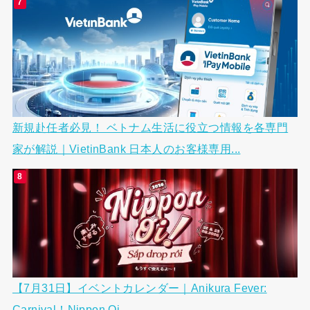
新規赴任者必見！ ベトナム生活に役立つ情報を各専門
家が解説｜VietinBank 日本人のお客様専用...
【7月31日】イベントカレンダー｜Anikura Fever:
Carnival！Nippon Oi...