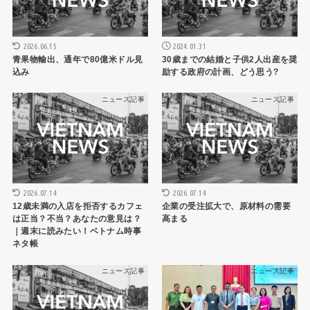
2026.06.15
2024.01.31
青果物輸出、通年で80億米ドル見
30歳までの結婚と子供2人出産を奨
込み
励する政府の計画、どう思う?
ニュース記事
ニュース記事
2026.07.14
2026.07.14
12歳未満の入店を拒否するカフェ
企業の受注拡大で、原材料の需要
は正当？不当？あなたの意見は？
高まる
｜週末に読みたい！ベトナム時事
ネタ帳
ニュース記事
ニュース記事