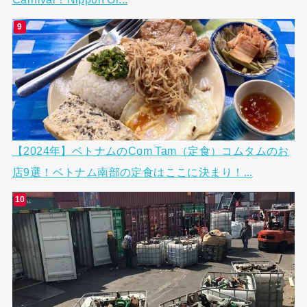
【2024年】ベトナムのCom Tam（定食）コムタムのお
店9選！ベトナム南部の定食はここに決まり！...