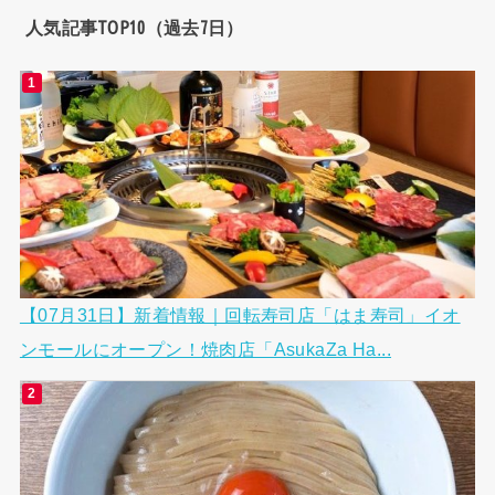
人気記事TOP10（過去7日）
【07月31日】新着情報｜回転寿司店「はま寿司」イオ
ンモールにオープン！焼肉店「AsukaZa Ha...