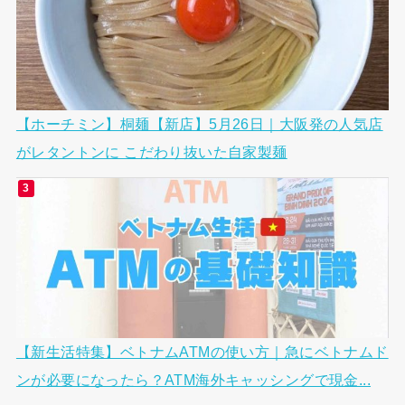
【ホーチミン】桐麺【新店】5月26日｜大阪発の人気店
がレタントンに こだわり抜いた自家製麺
【新生活特集】ベトナムATMの使い方｜急にベトナムド
ンが必要になったら？ATM海外キャッシングで現金...