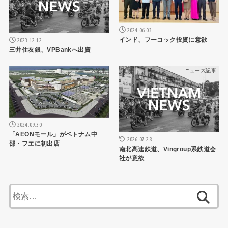
2024.06.03
インド、フーコック投資に意欲
2023.12.12
三井住友銀、VPBankへ出資
ニュース記事
ニュース記事
2024.09.30
「AEONモール」がベトナム中
2026.07.28
部・フエに初出店
南北高速鉄道、Vingroup系鉄道会
社が意欲
検
索: