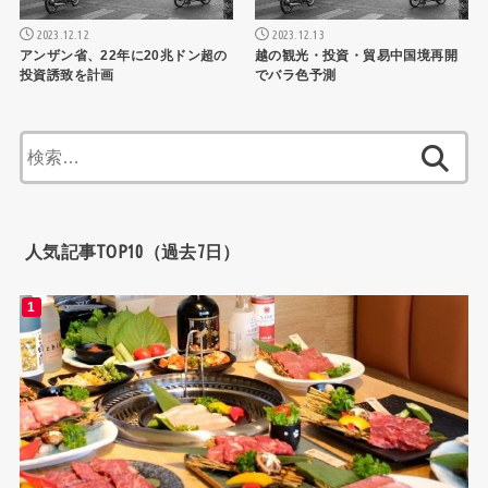
2023.12.12
2023.12.13
アンザン省、22年に20兆ドン超の
越の観光・投資・貿易中国境再開
投資誘致を計画
でバラ色予測
検
索:
人気記事TOP10（過去7日）