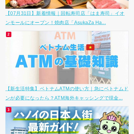
【07月31日】新着情報｜回転寿司店「はま寿司」イオ
ンモールにオープン！焼肉店「AsukaZa Ha...
【新生活特集】ベトナムATMの使い方｜急にベトナムド
ンが必要になったら？ATM海外キャッシングで現金...