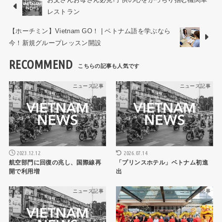
レストラン
【ホーチミン】Vietnam GO！ | ベトナム語を学ぶなら
今！新規グループレッスン開設
RECOMMEND
ニュース記事
ニュース記事
2026.07.14
2023.12.12
「プリンスホテル」ベトナム初進
航空部門に回復の兆し、国際線再
出
開で利用増
ニュース記事
ニュース記事