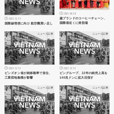
2025.04.28
越ブランドのコーヒーチェーン、
2023.12.13
国際港近くに焙煎場
国際線増便に向け 航空機買い足し
ニュース記事
ニュース記事
2023.12.12
2023.12.12
ビンズオン省が純移動率で首位、
ビングループ、22年の純売上高を
工業団地集積が影響
140兆ドンに拡大目指す
ニュース記事
ニュース記事