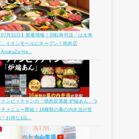
【07月31日】新着情報｜回転寿司店「はま寿
司」イオンモールにオープン！焼肉店
AsukaZa Ha...
ファンビッチャンの「焼肉居酒屋 炉端あん」ラ
ンチメニュー開始！16種類の幕の内弁当が登
！お得な1品...