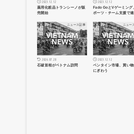
2023.12.12
2023.12.12
薬用化粧品トランシーノが販
Fado GoとVゲーミング
売開始
ポーツ・チーム支援で連
ニュース記事
ニュー
2023.12.12
2026.07.28
ベンタイン市場、買い物
石破首相がベトナム訪問
にぎわう