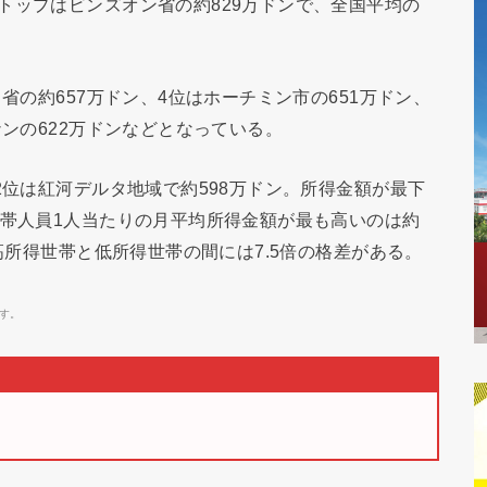
トップはビンズオン省の約829万ドンで、全国平均の
省の約657万ドン、4位はホーチミン市の651万ドン、
ナンの622万ドンなどとなっている。
2位は紅河デルタ地域で約598万ドン。所得金額が最下
世帯人員1人当たりの月平均所得金額が最も高いのは約
、高所得世帯と低所得世帯の間には7.5倍の格差がある。
す。