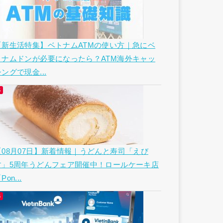
【新生活特集】ベトナムATMの使い方｜急にベ
トナムドンが必要になったら？ATM海外キャッ
ングで現金...
【08月07日】新着情報｜うどんと寿司「えび
す」5周年うどんフェア開催中！ロールケーキ店
Pon...