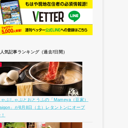
人気記事ランキング（過去7日間）
しゃぶしゃぶとおとうふの「Mameya（豆家）
Saigon」が8月8日（土）レタントンにオープ
ン！