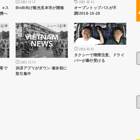
2023.12.12
2025.02.12
、eス
BtoB向け観光見本市が開催
オープントップバスが不
携へ
調/2018-10-28
ス記事
ニュース記事
ニュース記事
2026.02.02
タクシーで喫煙注意、ドライ
バーが暴行受ける
2023.12.13
客で
決済アプリがダウン 連休前に
取引集中