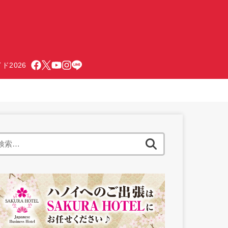
ド2026
検
索: