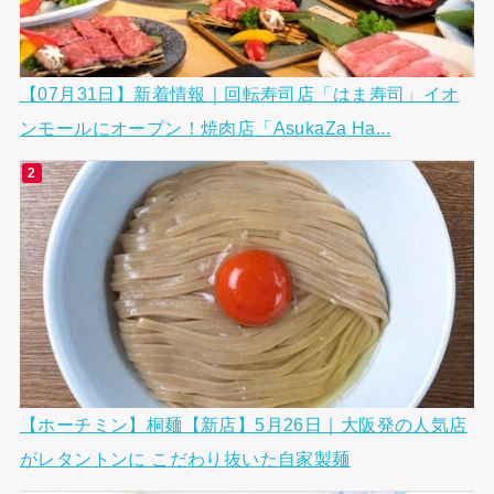
【07月31日】新着情報｜回転寿司店「はま寿司」イオ
ンモールにオープン！焼肉店「AsukaZa Ha...
【ホーチミン】桐麺【新店】5月26日｜大阪発の人気店
がレタントンに こだわり抜いた自家製麺