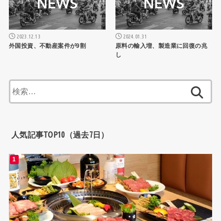
2023.12.13
2024.01.31
外国投資、不動産案件が9割
原料の輸入増、製造業に回復の兆
し
検
索:
人気記事TOP10（過去7日）