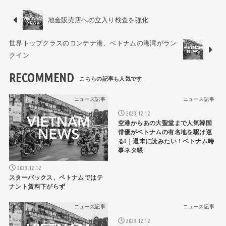
地金販売店への立入り検査を強化
世界トップクラスのコンテナ港、ベトナムの港湾がラン
クイン
RECOMMEND
ニュース記事
ニュース記事
2023.12.12
空港からあの大聖堂まで人気韓国
俳優がベトナムの有名地を駆け巡
る!｜週末に読みたい！ベトナム時
事ネタ帳
2023.12.12
スターバックス、ベトナムではテ
ナント賃料下がらず
ニュース記事
ニュース記事
2023.12.12