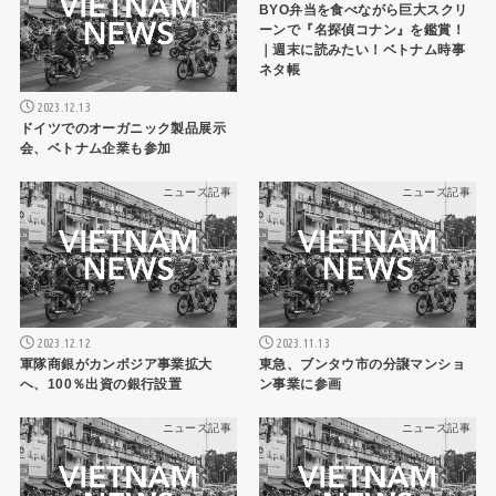
BYO弁当を食べながら巨大スクリ
ーンで『名探偵コナン』を鑑賞！
｜週末に読みたい！ベトナム時事
ネタ帳
2023.12.13
ドイツでのオーガニック製品展示
会、ベトナム企業も参加
ニュース記事
ニュース記事
2023.12.12
2023.11.13
軍隊商銀がカンボジア事業拡大
東急、ブンタウ市の分譲マンショ
へ、100％出資の銀行設置
ン事業に参画
ニュース記事
ニュース記事