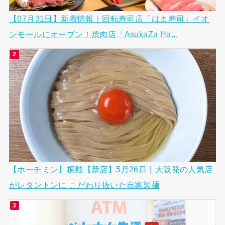
【07月31日】新着情報｜回転寿司店「はま寿司」イオ
ンモールにオープン！焼肉店「AsukaZa Ha...
【ホーチミン】桐麺【新店】5月26日｜大阪発の人気店
がレタントンに こだわり抜いた自家製麺