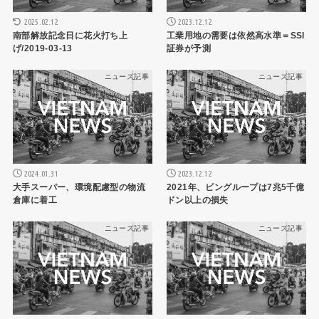
2025.02.12
2023.12.12
南部解放記念日に花火打ち上
工業用地の需要は依然高水準＝SSI
げ/2019-03-13
証券が予測
ニュース記事
ニュース記事
2024.01.31
2023.12.12
大手スーパー、環境配慮型の物流
2021年、ビングループは7兆5千億
倉庫に着工
ドン以上の損失
ニュース記事
ニュース記事