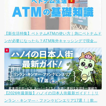
【新生活特集】ベトナムATMの使い方｜急にベトナムド
ンが必要になったら？ATM海外キャッシングで現金...
【2026年最新版】ハノイの日本人街最新ガイド！｜リ
ンラン・キンマ―・ファンケビンエリア17選！｜飲...