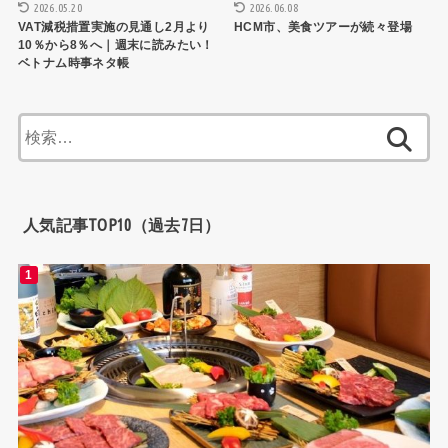
2026.05.20
2026.06.08
VAT減税措置実施の見通し2月より
HCM市、美食ツアーが続々登場
10％から8％へ｜週末に読みたい！
ベトナム時事ネタ帳
検
索:
人気記事TOP10（過去7日）