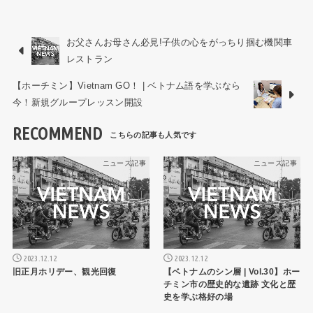
お父さんお母さん必見!子供の心をがっちり掴む機関車
レストラン
【ホーチミン】Vietnam GO！ | ベトナム語を学ぶなら
今！新規グループレッスン開設
RECOMMEND
ニュース記事
ニュース記事
2023.12.12
2023.12.12
旧正月ホリデー、観光回復
【ベトナムのシン層 | Vol.30】ホー
チミン市の歴史的な遺跡 文化と歴
史を学ぶ格好の場