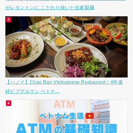
がレタントンに こだわり抜いた自家製麺
【ハノイ】Chao Ban Vietnamese Restaurant｜4年連
続ビブグルマン ベトナ...