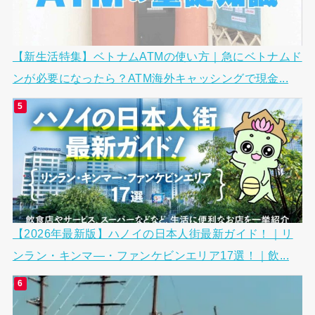
【新生活特集】ベトナムATMの使い方｜急にベトナムド
ンが必要になったら？ATM海外キャッシングで現金...
【2026年最新版】ハノイの日本人街最新ガイド！｜リ
ンラン・キンマ―・ファンケビンエリア17選！｜飲...