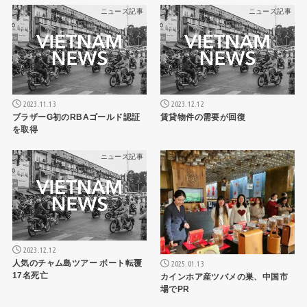
ニュース記事
ニュース記事
2023.11.13
2023.12.12
ブラザーG初のRBAゴールド認証
賃貸物件の需要が回復
を取得
ニュース記事
ニュース記事
2023.12.12
人気のチャム島ツアー ボート転覆
2025.01.13
17名死亡
カインホア産ツバメの巣、中国市
場でPR