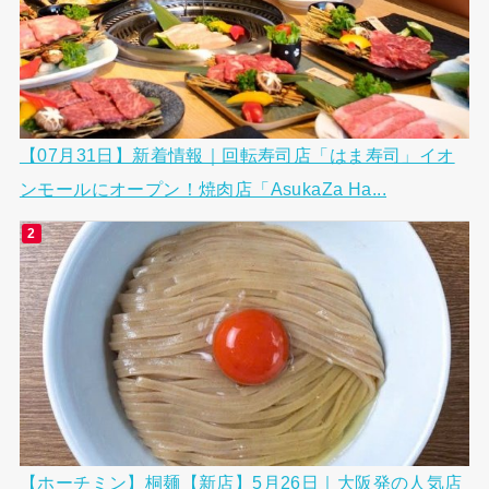
【07月31日】新着情報｜回転寿司店「はま寿司」イオ
ンモールにオープン！焼肉店「AsukaZa Ha...
【ホーチミン】桐麺【新店】5月26日｜大阪発の人気店