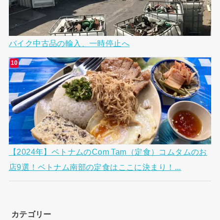
バイク中古品の輸入、一時停止へ
【2024年】ベトナムのCom Tam（定食）コムタムのお
店9選！ベトナム南部の定食はここに決まり！...
カテゴリー