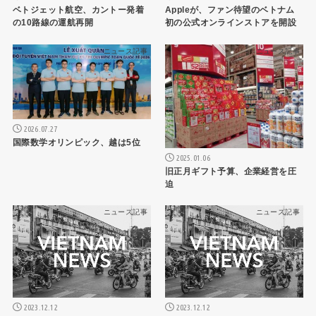
ベトジェット航空、カントー発着
Appleが、ファン待望のベトナム
の10路線の運航再開
初の公式オンラインストアを開設
ニュース記事
ニュース記事
2026.07.27
国際数学オリンピック、越は5位
2025.01.06
旧正月ギフト予算、企業経営を圧
迫
ニュース記事
ニュース記事
2023.12.12
2023.12.12