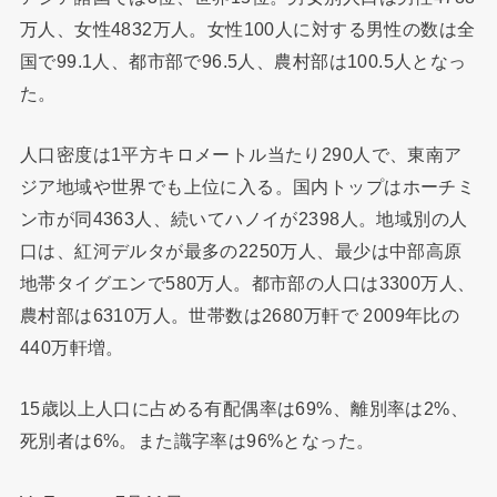
万人、女性4832万人。女性100人に対する男性の数は全
国で99.1人、都市部で96.5人、農村部は100.5人となっ
た。
人口密度は1平方キロメートル当たり290人で、東南ア
ジア地域や世界でも上位に入る。国内トップはホーチミ
ン市が同4363人、続いてハノイが2398人。地域別の人
口は、紅河デルタが最多の2250万人、最少は中部高原
地帯タイグエンで580万人。都市部の人口は3300万人、
農村部は6310万人。世帯数は2680万軒で 2009年比の
440万軒増。
15歳以上人口に占める有配偶率は69%、離別率は2%、
死別者は6%。また識字率は96%となった。