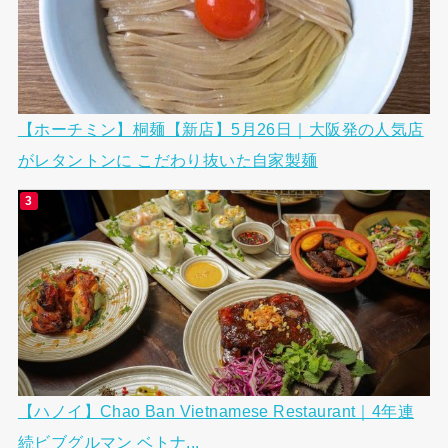
【ホーチミン】桐麺【新店】5月26日｜大阪発の人気店
がレタントンに こだわり抜いた自家製麺
【ハノイ】Chao Ban Vietnamese Restaurant｜4年連
続ビブグルマン ベトナ...