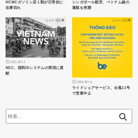
HCMCガソリン店１割が日常的に
シンガポール航空、ベトナム線の
在庫切れ
運航を再開
ニュース記事
ニュース記事
2023.09.13
NEC、国民IDシステムの実現に貢
献
2024.09.16
ライドシェアサービス、台風11号
で営業中止
検
索: