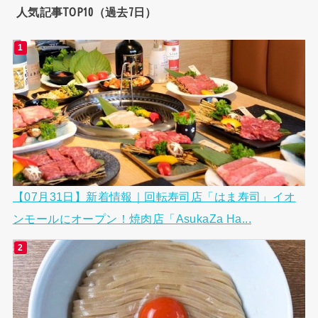
人気記事TOP10（過去7日）
【07月31日】新着情報｜回転寿司店「はま寿司」イオ
ンモールにオープン！焼肉店「AsukaZa Ha...