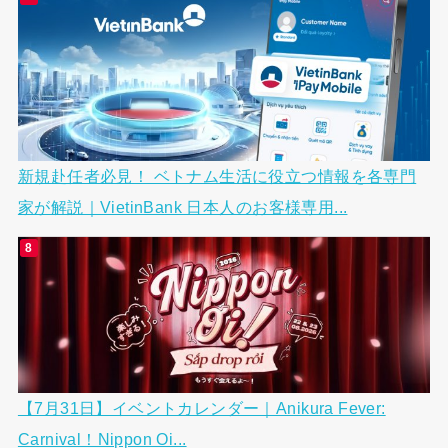
新規赴任者必見！ ベトナム生活に役立つ情報を各専門
家が解説｜VietinBank 日本人のお客様専用...
【7月31日】イベントカレンダー｜Anikura Fever:
Carnival！Nippon Oi...