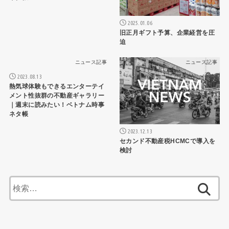
2025.01.06
旧正月ギフト予算、企業経営を圧
迫
ニュース記事
ニュース記事
2023.08.13
熱気球体験もできるエンターテイ
メント性抜群の不動産ギャラリー
｜週末に読みたい！ベトナム時事
ネタ帳
2023.12.13
セカンド不動産税HCMCで導入を
検討
検
索: