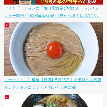
ファンビッチャンの「焼肉居酒屋 炉端あん」ランチメ
ニュー開始！16種類の幕の内弁当が登場！お得な1品...
【ホーチミン】桐麺【新店】5月26日｜大阪発の人気店
がレタントンに こだわり抜いた自家製麺