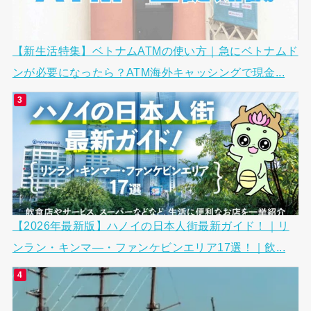
【新生活特集】ベトナムATMの使い方｜急にベトナムド
ンが必要になったら？ATM海外キャッシングで現金...
【2026年最新版】ハノイの日本人街最新ガイド！｜リ
ンラン・キンマ―・ファンケビンエリア17選！｜飲...