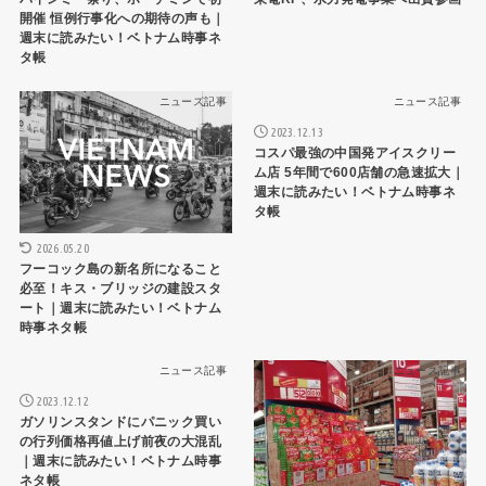
開催 恒例行事化への期待の声も｜
週末に読みたい！ベトナム時事ネ
タ帳
ニュース記事
ニュース記事
2023.12.13
コスパ最強の中国発アイスクリー
ム店 5年間で600店舗の急速拡大｜
週末に読みたい！ベトナム時事ネ
タ帳
2026.05.20
フーコック島の新名所になること
必至！キス・ブリッジの建設スタ
ート｜週末に読みたい！ベトナム
時事ネタ帳
ニュース記事
ニュース記事
2023.12.12
ガソリンスタンドにパニック買い
の行列価格再値上げ前夜の大混乱
｜週末に読みたい！ベトナム時事
ネタ帳