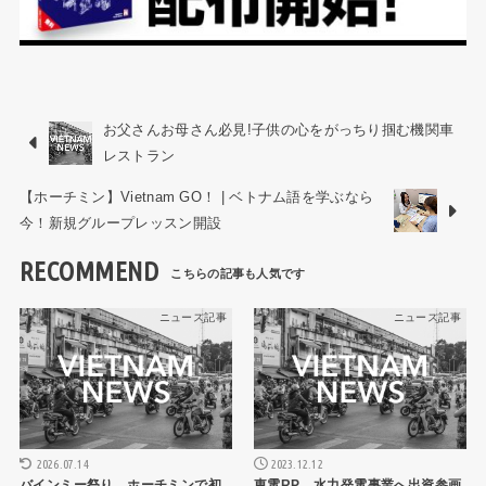
お父さんお母さん必見!子供の心をがっちり掴む機関車
レストラン
【ホーチミン】Vietnam GO！ | ベトナム語を学ぶなら
今！新規グループレッスン開設
RECOMMEND
ニュース記事
ニュース記事
2026.07.14
2023.12.12
バインミー祭り、ホーチミンで初
東電RP、水力発電事業へ出資参画