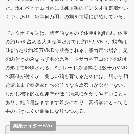
た。現在ベトナム国内には純血種のドンタオ養鶏場がい
くつもあり、毎年何万羽もの鶏を市場に供給している。
ドンタオチキンは、標準的なもので体重4 kg程度。体重
の約1/5を占める大きな脚だけでも約15万VND、鶏肉は
1kg当たり約25万VNDで販売される。贈答用の場合、足
の肉付きのみならず羽の光沢、トサカやアゴの下の肉垂
の形まで吟味される。Aグレードの個体には数千万VND
の高値が付くが、美しい鶏を育てるためには、餌から飼
育環境まで養鶏家たちの並々ならぬ努力が欠かせない。
しかし標準的な産卵率が低く病気にかかりやすいことも
あり、純血種はますます希少になり、富裕層にとっても
手の届きにくい商品になりつつある。
編集ライターB?o