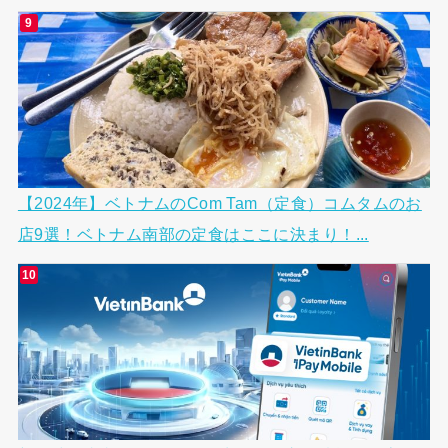
【2024年】ベトナムのCom Tam（定食）コムタムのお
店9選！ベトナム南部の定食はここに決まり！...