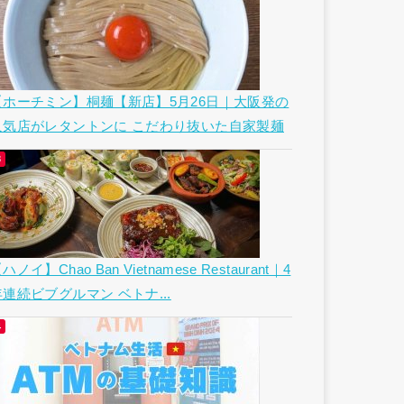
【ホーチミン】桐麺【新店】5月26日｜大阪発の
人気店がレタントンに こだわり抜いた自家製麺
ハノイ】Chao Ban Vietnamese Restaurant｜4
年連続ビブグルマン ベトナ...