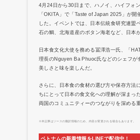
4月24日から30日まで、ハノイ、ハイフォ
「OKITA」で「Taste of Japan 2
した。イベントでは、日本伝統食研究連盟
石の鯛、北海道産のボタン海老など、日本
日本食文化大使を務める冨澤浩一氏、「HATOYA
理長のNguyen Ba Phuoc氏などの
美しさと味を楽しんだ。
さらに、日本食の食材の選び方や保存方法
ちにとって日本の食文化への理解が深まっ
両国のコミュニティーのつながりを深める
※本記事はソースの翻訳情報のため、内容が変更される場合もあります。