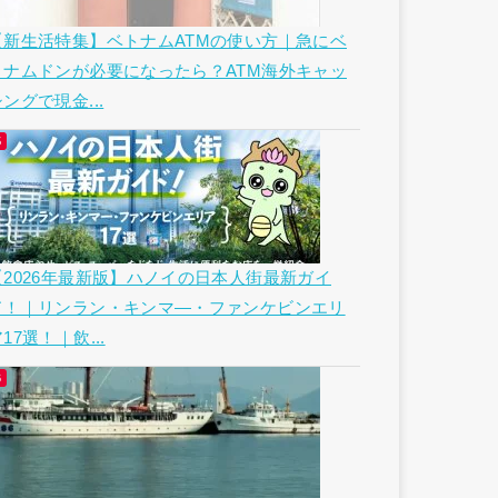
【新生活特集】ベトナムATMの使い方｜急にベ
トナムドンが必要になったら？ATM海外キャッ
ングで現金...
【2026年最新版】ハノイの日本人街最新ガイ
ド！｜リンラン・キンマ―・ファンケビンエリ
17選！｜飲...