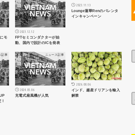
2023.11.13
Lounge蓮華Renのバレンタ
インキャンペーン
2023.12.12
にモ
FPTセミコンダクターが始
動、国内で設計のICを発表
ス記事
ニュース記事
ニュース記事
2026.08.06
2024.05.06
インド、越産ドリアンを輸入
UP
充電式扇風機が人気
解禁
定！