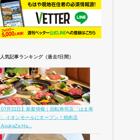
人気記事ランキング（過去7日間）
【07月31日】新着情報｜回転寿司店「はま寿
司」イオンモールにオープン！焼肉店
AsukaZa Ha...