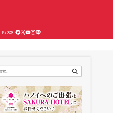
ド2026
検
索: