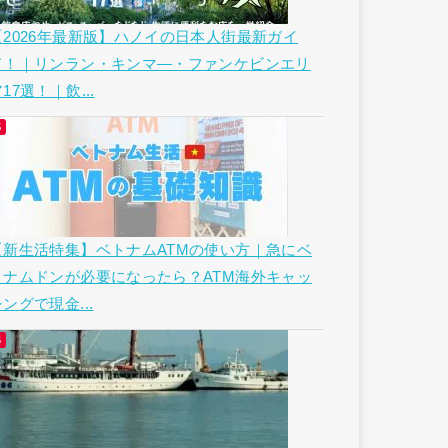
【2026年最新版】ハノイの日本人街最新ガイ
ド！｜リンラン・キンマ―・ファンケビンエリ
17選！｜飲...
【新生活特集】ベトナムATMの使い方｜急にベ
トナムドンが必要になったら？ATM海外キャッ
ングで現金...