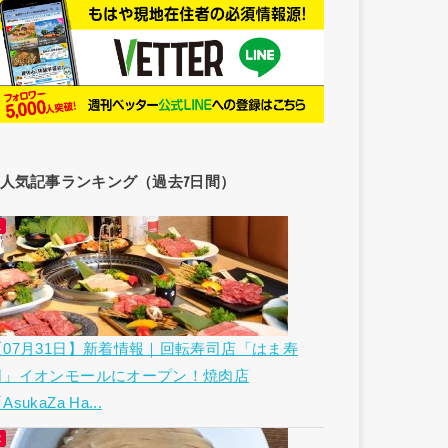
人気記事ランキング（過去7日間）
【07月31日】新着情報｜回転寿司店「はま寿
司」イオンモールにオープン！焼肉店
AsukaZa Ha...