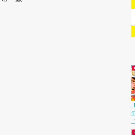
べ方
強化
「