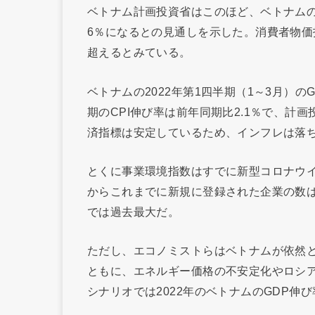
ベトナム計画投資省はこのほど、ベトナムの2
6％になるとの見通しを示した。消費者物価指
超えるとみている。
ベトナムの2022年第1四半期（1～3月）の
期のCPI伸び率は前年同期比2.1％で、計
済指標は安定しているため、インフレは落
とくに事業環境指数はすでに新型コロナウイ
からこれまでに新規に登録された企業の数
では過去最大だ。
ただし、エコノミストらはベトナムが依然
ともに、エネルギー価格の不安定化やロシ
シナリオでは2022年のベトナムのGDP伸