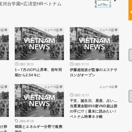
 駿河台学園×広済堂HRベトナム
ス記事
ニュース記事
ニュース記事
2023.10.13
2023.11.13
1～7月のCPI上昇率、前年同
伊藤超短波が監修のエステサ
期から2.54％に
ロンがオープン
ス記事
ニュース記事
ニュース記事
2023.12.13
干支、誕生日、星座、占い…
当選賞金額850億VND超は誰
の手に!?｜週末に読みたい！
ベトナム時事ネタ帳
2026.07.28
け卵
韓国とエネルギー分野で連携