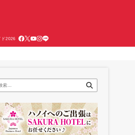
ド2026
検
索: