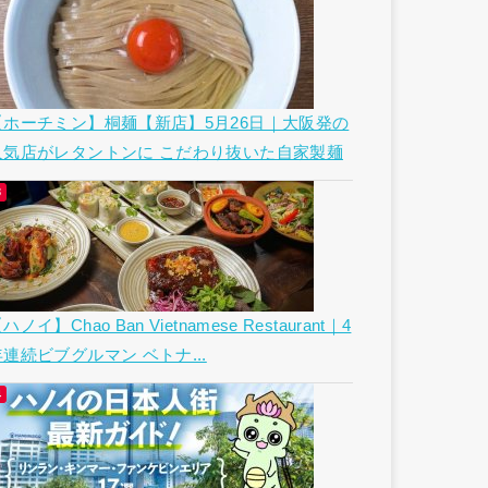
【ホーチミン】桐麺【新店】5月26日｜大阪発の
人気店がレタントンに こだわり抜いた自家製麺
ハノイ】Chao Ban Vietnamese Restaurant｜4
年連続ビブグルマン ベトナ...