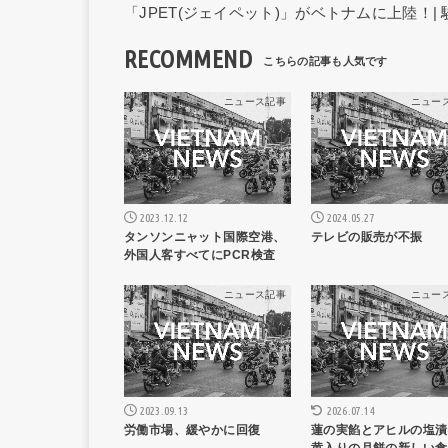
「JPET(ジェイペット)」がベトナムに上陸！|
RECOMMEND
ニュース記事
ニュー
2023.12.12
2024.05.27
タンソンニャット国際空港、
テレビの販売が不振
外国人客すべてにPCR検査
ニュース記事
ニュー
2023.09.13
2026.07.14
労働市場、緩やかに回復
蓮の実餡とアヒルの塩漬