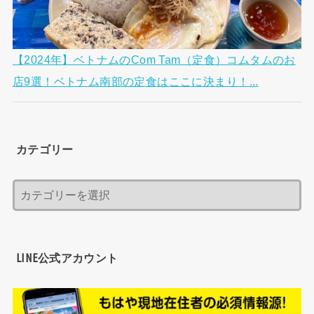
【2024年】ベトナムのCom Tam（定食）コムタムのお
店9選！ベトナム南部の定食はここに決まり！...
カテゴリー
LINE公式アカウント