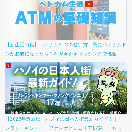
【新生活特集】ベトナムATMの使い方｜急にベトナムド
ンが必要になったら？ATM海外キャッシングで現金...
【2026年最新版】ハノイの日本人街最新ガイド！｜リ
ンラン・キンマ―・ファンケビンエリア17選！｜飲...