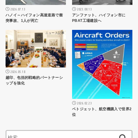
2026.07.13
2023.08.13
ハノイ～ハイフォン高速道路で衝
アンファット、ハイフォン市に
突事故、1人が死亡
PBAT工場建設へ
ニュース記事
ニュース記事
2026.05.18
越印、包括的戦略的パートナーシ
ップを強化
2026.02.23
ベトジェット、航空機購入で世界2
位
検