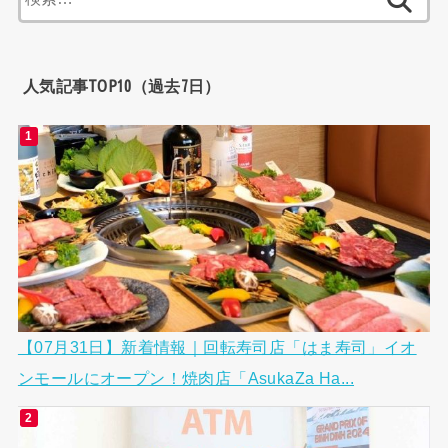
索:
人気記事TOP10（過去7日）
【07月31日】新着情報｜回転寿司店「はま寿司」イオ
ンモールにオープン！焼肉店「AsukaZa Ha...