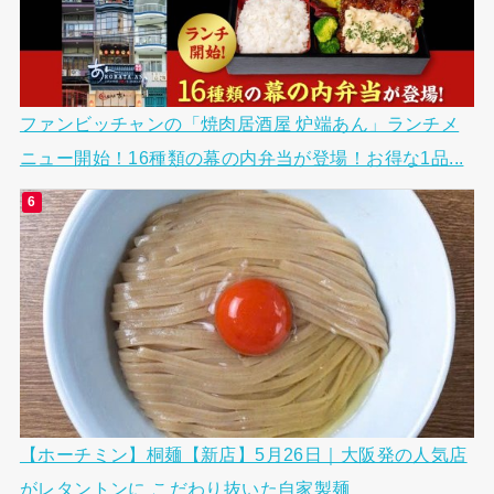
ファンビッチャンの「焼肉居酒屋 炉端あん」ランチメ
ニュー開始！16種類の幕の内弁当が登場！お得な1品...
【ホーチミン】桐麺【新店】5月26日｜大阪発の人気店
がレタントンに こだわり抜いた自家製麺