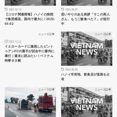
2025.02.12
2026.08.07
【コロナ関連情報】ハノイの病院
思いやりのある挨拶「そこの美人
で集団感染、国内で最大に / 2020-
さん、もうご飯食べた？」が流行
04-02
中
ニュース記事
ニュース記事
2023.12.12
イエローカードに激怒したビント
ゥアンFCの選手が試合中に審判に
暴行｜週末に読みたい！ベトナム
時事ネタ帳
2026.06.02
ハノイ市街地、飲食店が道路を占
有
ニュース記事
ニュース記事