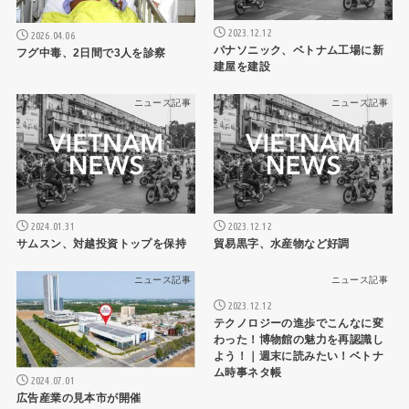
2023.12.12
2026.04.06
パナソニック、ベトナム工場に新
フグ中毒、2日間で3人を診察
建屋を建設
ニュース記事
ニュース記事
2024.01.31
2023.12.12
サムスン、対越投資トップを保持
貿易黒字、水産物など好調
ニュース記事
ニュース記事
2023.12.12
テクノロジーの進歩でこんなに変
わった！博物館の魅力を再認識し
よう！｜週末に読みたい！ベトナ
ム時事ネタ帳
2024.07.01
広告産業の見本市が開催