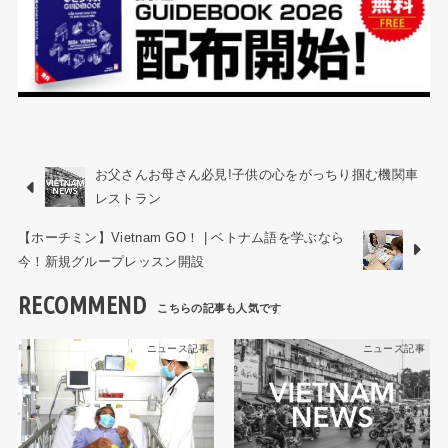
お父さんお母さん必見!子供の心をがっちり掴む機関車
レストラン
【ホーチミン】Vietnam GO！ | ベトナム語を学ぶなら
今！新規グループレッスン開設
RECOMMEND
ニュース記事
ニュース記事