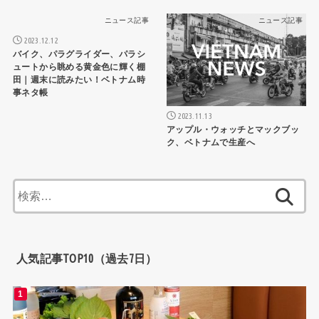
ニュース記事
ニュース記事
2023.12.12
バイク、パラグライダー、パラシ
ュートから眺める黄金色に輝く棚
田｜週末に読みたい！ベトナム時
事ネタ帳
2023.11.13
アップル・ウォッチとマックブッ
ク、ベトナムで生産へ
検
索:
人気記事TOP10（過去7日）