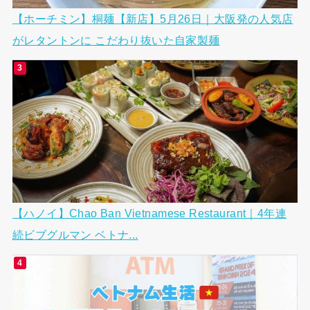
【ホーチミン】桐麺【新店】5月26日｜大阪発の人気店
がレタントンに こだわり抜いた自家製麺
【ハノイ】Chao Ban Vietnamese Restaurant｜4年連
続ビブグルマン ベトナ...