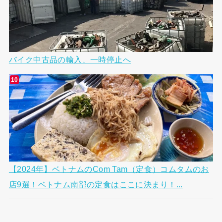
バイク中古品の輸入、一時停止へ
【2024年】ベトナムのCom Tam（定食）コムタムのお
店9選！ベトナム南部の定食はここに決まり！...