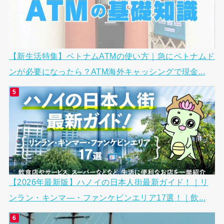
【新生活特集】ベトナムATMの使い方｜急にベトナムド
ンが必要になったら？ATM海外キャッシングで現金...
【2026年最新版】ハノイの日本人街最新ガイド！｜リ
ンラン・キンマ―・ファンケビンエリア17選！｜飲...