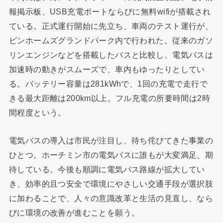
報掲示板、USB充電ポートならびに無料wifiが搭載され
ている。正式運行開始に先立ち、車両のテスト運行が、
ビンホームズグランドパーク内で行われた。従来のガソ
リンエンジンなどを搭載したバスと比較し、電気バスは
加速時の動きがスムーズで、車内もゆったりとしてい
る。バッテリー容量は281kWhで、1回の充電で走行で
きる最大距離は200km以上。フル充電の所要時間は2時
間程度という。
電気バスの導入は市民が注目し、待ち侘びてきた事業の
ひとつ。ホーチミン市の電気バスに誰もが大変満足、期
待している。今後も順調に電気バス路線が拡大してい
き、効率的且つ安全で環境にやさしい交通手段が選択肢
に加わることで、人々の意識改革と生活の見直し、なら
びに環境の改善が進むことを願う。