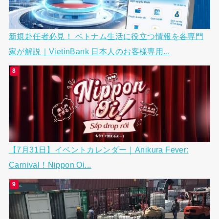
新規赴任者必見！ ベトナム生活に役立つ情報を各専門
家が解説｜VietinBank 日本人のお客様専用...
【7月31日】イベントカレンダー｜Anikura Fever:
Carnival！Nippon Oi...