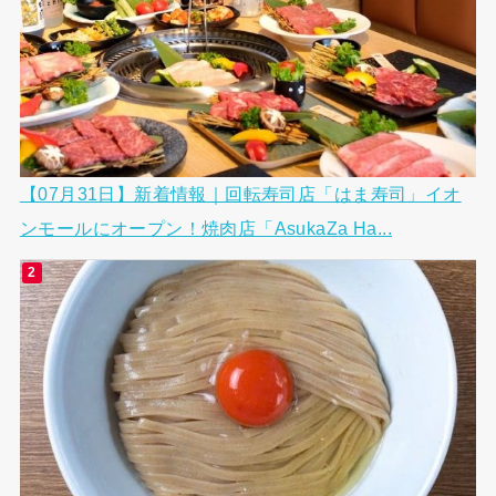
【07月31日】新着情報｜回転寿司店「はま寿司」イオ
ンモールにオープン！焼肉店「AsukaZa Ha...