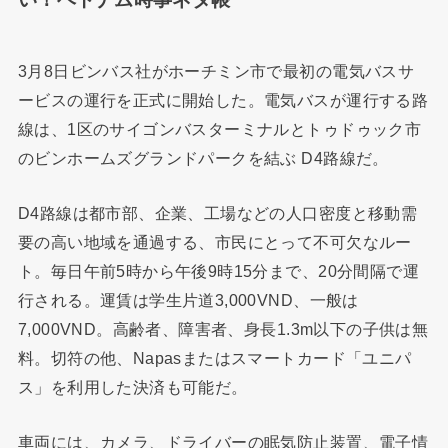
3月8日ビンバス社がホーチミン市で最初の電気バスサ
ービスの運行を正式に開始した。電気バスが運行する路
線は、1区のサイゴンバスターミナルとトゥドゥック市
のビンホームズグランドパークを結ぶ D4路線だ。
D4路線は都市部、企業、工場などの人口密度と移動需
要の高い地域を通過する、市民にとって不可欠なルー
ト。毎日午前5時から午後9時15分まで、20分間隔で運
行される。運賃は学生片道3,000VND、一般は
7,000VND。高齢者、障害者、身長1.3m以下の子供は無
料。切符の他、Napasまたはスマートカード「ユニパ
ス」を利用した決済も可能だ。
車両には、カメラ、ドライバーの眠気防止装置、電子情