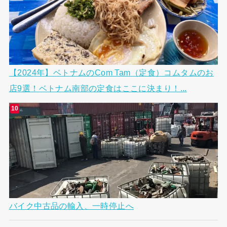
【2024年】ベトナムのCom Tam（定食）コムタムのお
店9選！ベトナム南部の定食はここに決まり！...
バイク中古品の輸入、一時停止へ