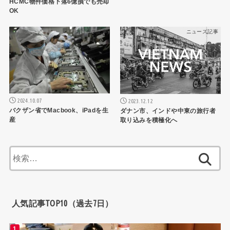
HCMC物件価格下落6億損でも売却
OK
ニュース記事
ニュース記事
2024.10.07
2023.12.12
バクザン省でMacbook、iPadを生
ダナン市、インドや中東の旅行者
産
取り込みを積極化へ
検
索:
人気記事TOP10（過去7日）