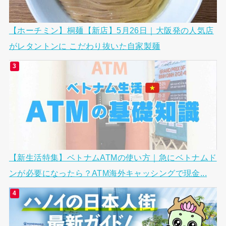
【ホーチミン】桐麺【新店】5月26日｜大阪発の人気店
がレタントンに こだわり抜いた自家製麺
【新生活特集】ベトナムATMの使い方｜急にベトナムド
ンが必要になったら？ATM海外キャッシングで現金...