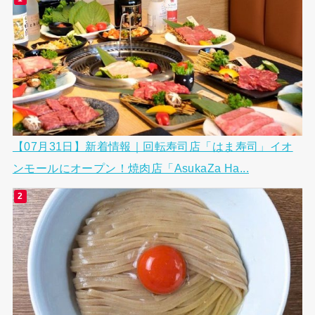
【07月31日】新着情報｜回転寿司店「はま寿司」イオ
ンモールにオープン！焼肉店「AsukaZa Ha...