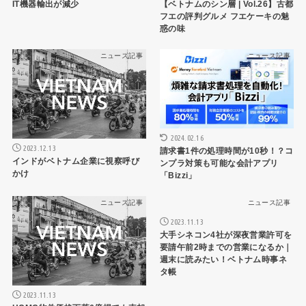
IT機器輸出が減少
【ベトナムのシン層 | Vol.26】古都
フエの評判グルメ フエケーキの魅
惑の味
ニュース記事
ニュース記事
2024.02.16
2023.12.13
請求書1件の処理時間が10秒！？コ
インドがベトナム企業に視察呼び
ンプラ対策も可能な会計アプリ
かけ
「Bizzi」
ニュース記事
ニュース記事
2023.11.13
大手シネコン4社が深夜営業許可を
要請午前2時までの営業になるか｜
週末に読みたい！ベトナム時事ネ
タ帳
2023.11.13