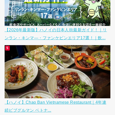
【2026年最新版】ハノイの日本人街最新ガイド！｜リ
ンラン・キンマ―・ファンケビンエリア17選！｜飲...
【ハノイ】Chao Ban Vietnamese Restaurant｜4年連
続ビブグルマン ベトナ...