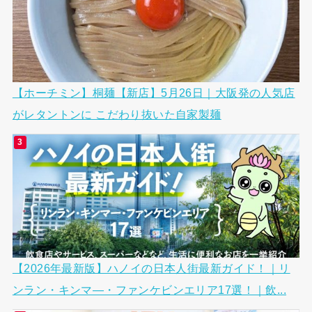
【ホーチミン】桐麺【新店】5月26日｜大阪発の人気店
がレタントンに こだわり抜いた自家製麺
【2026年最新版】ハノイの日本人街最新ガイド！｜リ
ンラン・キンマ―・ファンケビンエリア17選！｜飲...