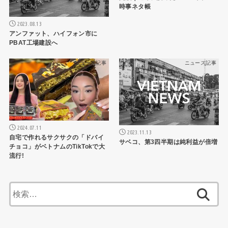
時事ネタ帳
2023.08.13
アンファット、ハイフォン市に
PBAT工場建設へ
ニュース記事
ニュース記事
2024.07.11
2023.11.13
自宅で作れるサクサクの「ドバイ
サベコ、第3四半期は純利益が倍増
チョコ」がベトナムのTikTokで大
流行!
検
索: