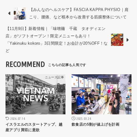
【みんなのヘルスケア】FASCIA KAPPA PHYSIO｜肩
こり、腰痛、など根本から改善する筋膜整体について
【11月9日】新着情報｜「味噌麺 千蔵 タオディエン
店」がソフトオープン！限定メニューもあり！
「Yakinuku kokoro」3日間限定！お会計が20%OFF！な
ど
RECOMMEND
ニュース記事
ニュース記事
2026.07.14
2025.03.24
イスラエルのスタートアップ、越
飲食店の5割が値上げを計画
産アプリ買収に意欲