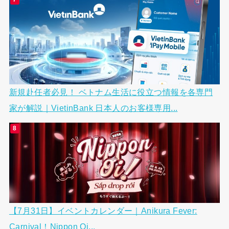
新規赴任者必見！ ベトナム生活に役立つ情報を各専門
家が解説｜VietinBank 日本人のお客様専用...
【7月31日】イベントカレンダー｜Anikura Fever:
Carnival！Nippon Oi...