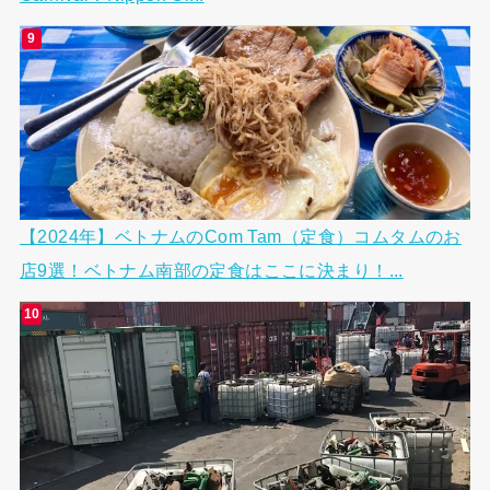
【2024年】ベトナムのCom Tam（定食）コムタムのお
店9選！ベトナム南部の定食はここに決まり！...