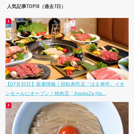
人気記事TOP10（過去7日）
【07月31日】新着情報｜回転寿司店「はま寿司」イオ
ンモールにオープン！焼肉店「AsukaZa Ha...