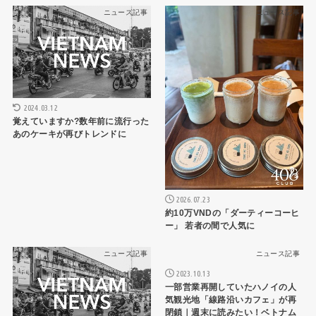
ニュース記事
ニュース記事
2024.03.12
覚えていますか?数年前に流行った
あのケーキが再びトレンドに
2026.07.23
約10万VNDの「ダーティーコーヒ
ー」 若者の間で人気に
ニュース記事
ニュース記事
2023.10.13
一部営業再開していたハノイの人
気観光地「線路沿いカフェ」が再
閉鎖｜週末に読みたい！ベトナム