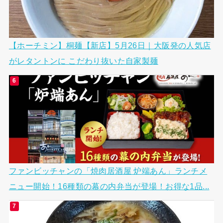
【ホーチミン】桐麺【新店】5月26日｜大阪発の人気店
がレタントンに こだわり抜いた自家製麺
ファンビッチャンの「焼肉居酒屋 炉端あん」ランチメ
ニュー開始！16種類の幕の内弁当が登場！お得な1品...