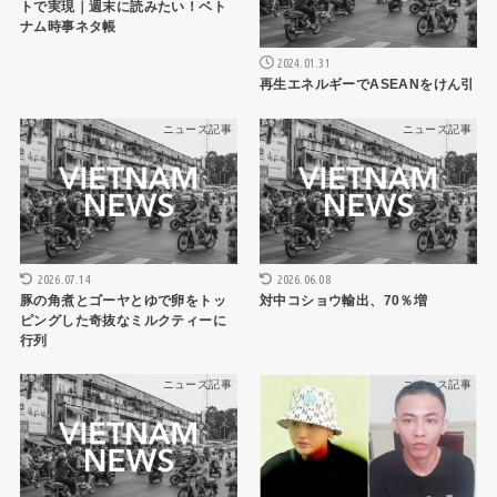
トで実現｜週末に読みたい！ベト
ナム時事ネタ帳
2024.01.31
再生エネルギーでASEANをけん引
ニュース記事
ニュース記事
2026.07.14
2026.06.08
豚の角煮とゴーヤとゆで卵をトッ
対中コショウ輸出、70％増
ピングした奇抜なミルクティーに
行列
ニュース記事
ニュース記事