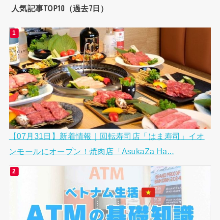
人気記事TOP10（過去7日）
【07月31日】新着情報｜回転寿司店「はま寿司」イオ
ンモールにオープン！焼肉店「AsukaZa Ha...