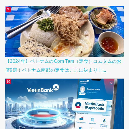
【2024年】ベトナムのCom Tam（定食）コムタムのお
店9選！ベトナム南部の定食はここに決まり！...