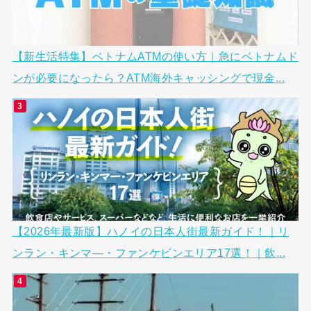
【新生活特集】ベトナムATMの使い方｜急にベトナムド
ンが必要になったら？ATM海外キャッシングで現金...
【2026年最新版】ハノイの日本人街最新ガイド！｜リ
ンラン・キンマ―・ファンケビンエリア17選！｜飲...