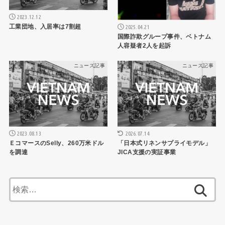
2023.12.12
工業団地、入居率は7割超
2025.04.21
国際詐欺グループ事件、ベトナム
人容疑者2人を起訴
ニュース記事
ニュース記事
2023.08.13
2026.07.14
ＥコマースのSelly、260万米ドル
「日本式リネンサプライモデル」
を調達
JICA支援の実証事業
検
索: