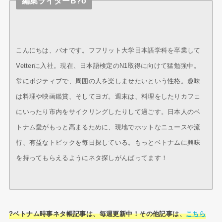
編集ライターB?o
こんにちは、バオです。フフリット大学日本語学科を卒業して
Vetterに入社。現在、日本語検定のN1取得に向けて猛勉強中。
常にポジティブで、周囲の人を楽しませたいという性格。趣味
は料理や映画鑑賞、そしてヨガ。週末は、料理をしたりカフェ
にいったり市内をサイクリングしたりして過ごす。日本人のベ
トナム愛がもっと高まるために、現地でホットなニュースや流
行、有益なトピックを毎日探している。もっとベトナムに興味
を持ってもらえるようにネタ探しがんばってます！
?ベトナム時事ネタ帳記事は、毎週更新中！その他記事は、
こちら