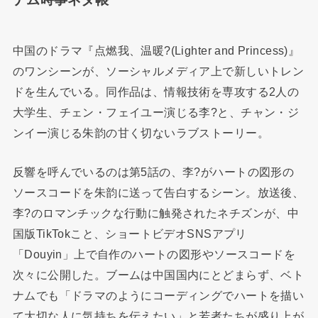
中国のドラマ『点燃我、温暖?(Lighter and Princess)』
のワンシーンが、ソーシャルメディア上で新しいトレン
ドを生んでいる。同作品は、情報技術を専攻する2人の
大学生、チェン・フェイユー演じる李?と、チャン・ジ
ンイー演じる朱韵の甘く切ないラブストーリー。
反響を呼んでいるのは第5話の、李?がハートの図形の
ソースコードを朱韵に送って告白するシーン。放送後、
李?のロマンチックな行動に触発されたネチズンが、中
国版TikTokこと、ショートビデオSNSアプリ
「Douyin」上で自作のハートの図形やソースコードを
次々に公開した。ブームは中国国内にとどまらず、ベト
ナムでも「ドラマのようにコーディングでハートを描い
て大切な人に気持ちを伝えたい」と若者たちが盛り上が