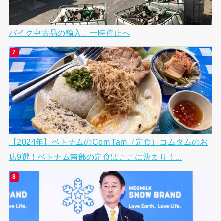
バイク中古品の輸入、一時停止へ
【2024年】ベトナムのCom Tam（定食）コムタムのお
店9選！ベトナム南部の定食はここに決まり！...