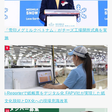
「雪印メグミルクベトナム」がチーズ工場開所式典を実
施
i-Reporterで紙帳票をデジタル化 FAPV社が実現した紙
文化脱却とDX化への現場意識改革