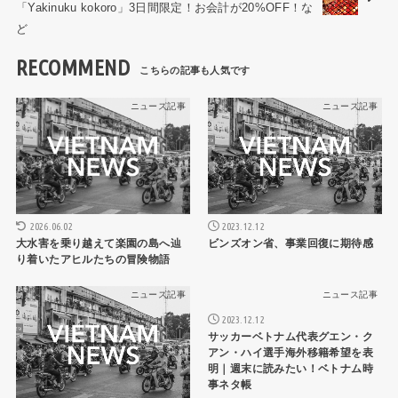
「Yakinuku kokoro」3日間限定！お会計が20%OFF！な
ど
RECOMMEND
ニュース記事
ニュース記事
2026.06.02
2023.12.12
大水害を乗り越えて楽園の島へ辿
ビンズオン省、事業回復に期待感
り着いたアヒルたちの冒険物語
ニュース記事
ニュース記事
2023.12.12
サッカーベトナム代表グエン・ク
アン・ハイ選手海外移籍希望を表
明｜週末に読みたい！ベトナム時
事ネタ帳