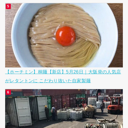
【ホーチミン】桐麺【新店】5月26日｜大阪発の人気店
がレタントンに こだわり抜いた自家製麺