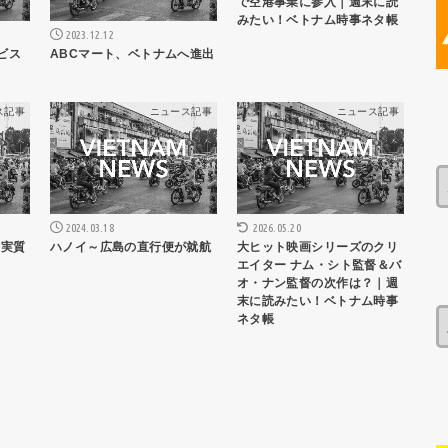
で空港事業に参入｜週末に読
みたい！ベトナム時事ネタ帳
2023.12.12
ABCマート、ベトナムへ進出
ービス
ス記事
ニュース記事
ニュース記事
2024.03.18
2026.05.20
出実質
ハノイ～広島の直行便が就航
大ヒット映画シリーズのクリ
エイター ナム・シト監督＆バ
オ・ナン監督の次作は？｜週
末に読みたい！ベトナム時事
ネタ帳