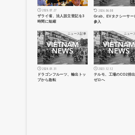
2026.07.27
2026.06.08
ザライ省、法人設立登記を3
Grab、EVタクシーサ
時間に短縮
参入
ニュース記事
ニュー
2024.01.31
2023.12.12
ドラゴンフルーツ、輸出トッ
テルモ、工場のCO2排
プから急転
ゼロへ