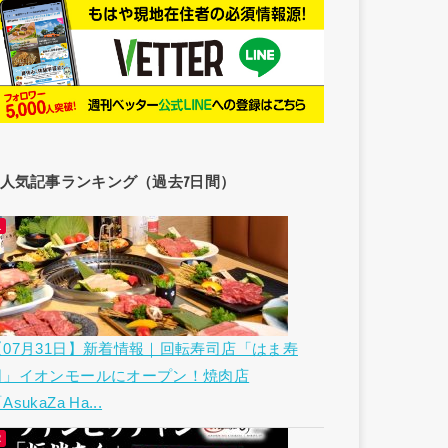
人気記事ランキング（過去7日間）
【07月31日】新着情報｜回転寿司店「はま寿
司」イオンモールにオープン！焼肉店
AsukaZa Ha...