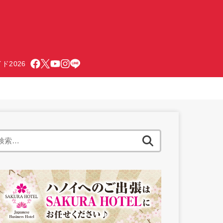
ド2026
検
索: