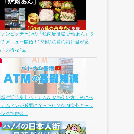
ファンビッチャンの「焼肉居酒屋 炉端あん」ラ
ンチメニュー開始！16種類の幕の内弁当が登
！お得な1品...
【新生活特集】ベトナムATMの使い方｜急にベ
トナムドンが必要になったら？ATM海外キャッ
ングで現金...