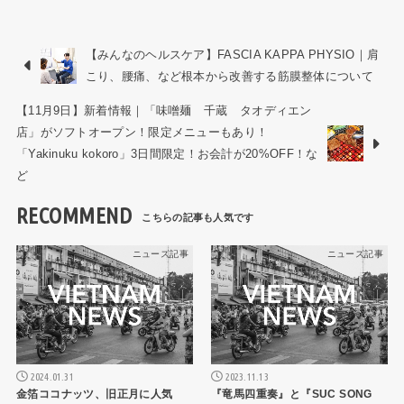
【みんなのヘルスケア】FASCIA KAPPA PHYSIO｜肩
こり、腰痛、など根本から改善する筋膜整体について
【11月9日】新着情報｜「味噌麺 千蔵 タオディエン
店」がソフトオープン！限定メニューもあり！
「Yakinuku kokoro」3日間限定！お会計が20%OFF！な
ど
RECOMMEND
ニュース記事
ニュース記事
2024.01.31
2023.11.13
金箔ココナッツ、旧正月に人気
『竜馬四重奏』と『SUC SONG