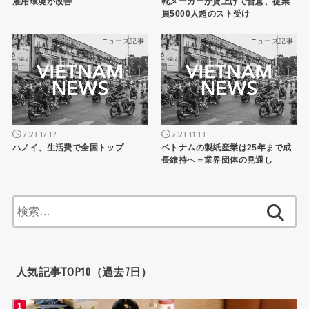
雇用環境が改善
靴メーカーが賃上げで合意、従業
員5000人超のスト受け
ニュース記事
ニュース記事
2023.12.12
2023.11.13
ハノイ、生活費で全国トップ
ベトナムの製紙産業は25年まで成
長維持へ＝業界団体の見通し
検
索:
人気記事TOP10（過去7日）