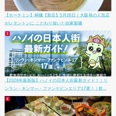
【ホーチミン】桐麺【新店】5月26日｜大阪発の人気店
がレタントンに こだわり抜いた自家製麺
【2026年最新版】ハノイの日本人街最新ガイド！｜リ
ンラン・キンマ―・ファンケビンエリア17選！｜飲...