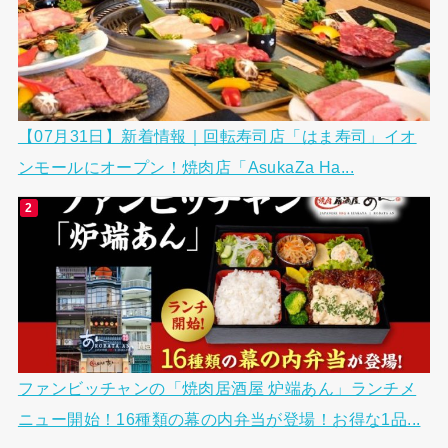
【07月31日】新着情報｜回転寿司店「はま寿司」イオ
ンモールにオープン！焼肉店「AsukaZa Ha...
ファンビッチャンの「焼肉居酒屋 炉端あん」ランチメ
ニュー開始！16種類の幕の内弁当が登場！お得な1品...