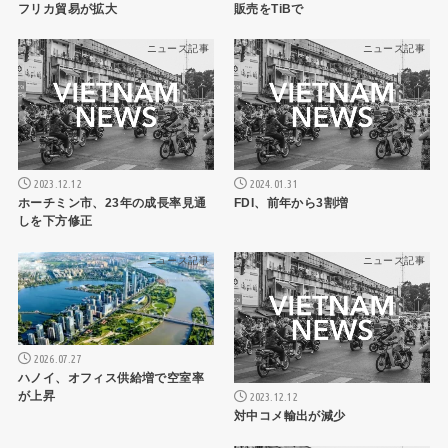
フリカ貿易が拡大
販売をTiBで
ニュース記事
ニュース記事
2023.12.12
2024.01.31
ホーチミン市、23年の成長率見通
FDI、前年から3割増
しを下方修正
ニュース記事
ニュース記事
2026.07.27
ハノイ、オフィス供給増で空室率
が上昇
2023.12.12
対中コメ輸出が減少