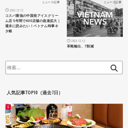
ニュース記事
ニュース記事
2023.12.12
コスパ最強の中国発アイスクリー
ム店 5年間で600店舗の急速拡大｜
週末に読みたい！ベトナム時事ネ
タ帳
2023.12.12
革靴輸出、7割減
検
索:
人気記事TOP10（過去7日）