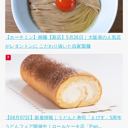
【ホーチミン】桐麺【新店】5月26日｜大阪発の人気店
がレタントンに こだわり抜いた自家製麺
【08月07日】新着情報｜うどんと寿司「えびす」5周年
うどんフェア開催中！ロールケーキ店「Pon...