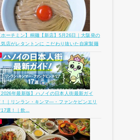
【ホーチミン】桐麺【新店】5月26日｜大阪発の
人気店がレタントンに こだわり抜いた自家製麺
【2026年最新版】ハノイの日本人街最新ガイ
ド！｜リンラン・キンマ―・ファンケビンエリ
17選！｜飲...