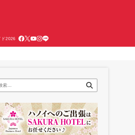
ド2026
検
索: