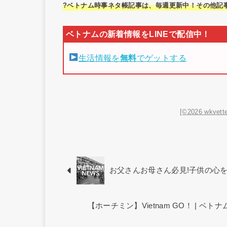
?ベトナム時事ネタ帳記事は、毎週更新中！その他記
生活情報を
無料
でゲットする
[©2026 wkvette
お父さんお母さん必見!子供の心
【ホーチミン】Vietnam GO！ | 