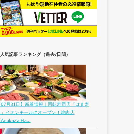
人気記事ランキング（過去7日間）
【07月31日】新着情報｜回転寿司店「はま寿
司」イオンモールにオープン！焼肉店
AsukaZa Ha...