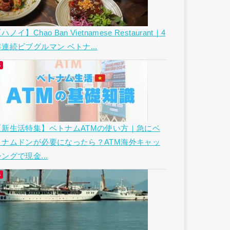
ハノイ】Chao Ban Vietnamese Restaurant｜4
年連続ビブグルマン ベトナ...
【新生活特集】ベトナムATMの使い方｜急にベ
トナムドンが必要になったら？ATM海外キャッ
ングで現金...