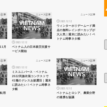
ス記事
ニュース記事
ニュース記事
2023.12.12
ウィンターホリデームード満
点の無料レインボーカップが
大人気｜週末に読みたい！ベ
トナム時事ネタ帳
2023.12.12
11月
ベトナム人の日本就労支援サ
ービス開始
ス記事
ニュース記事
ニュース記事
2023.12.12
ミスユニバース・ベトナム
2022民族衣装コンテストで
41種のドレスお披露目｜週末
に読みたい！ベトナム時事ネ
2023.12.12
タ帳
転用
ベトナムとロシア、農業分野
の連携を協議