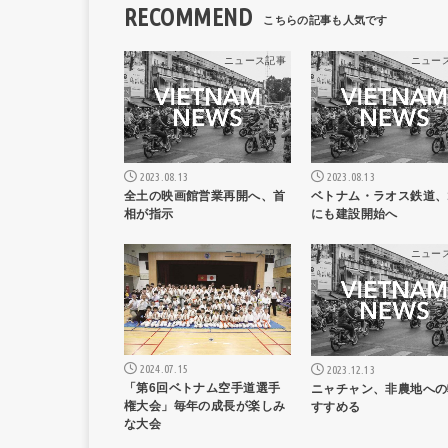
RECOMMEND
ニュース記事
ニュー
2023.08.13
2023.08.13
全土の映画館営業再開へ、首
ベトナム・ラオス鉄道、
相が指示
にも建設開始へ
ニュース記事
ニュー
2024.07.15
2023.12.13
「第6回ベトナム空手道選手
ニャチャン、非農地への
権大会」毎年の成長が楽しみ
すすめる
な大会