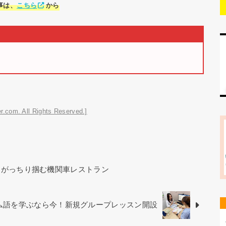
事は、
こちら
から
r.com. All Rights Reserved.]
をがっちり掴む機関車レストラン
ベトナム語を学ぶなら今！新規グループレッスン開設