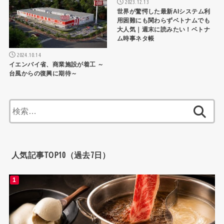
2023.12.13
世界が驚愕した最新AIシステム利
用困難にも関わらずベトナムでも
大人気｜週末に読みたい！ベトナ
ム時事ネタ帳
2024.10.14
イエンバイ省、商業施設が着工 ～
台風からの復興に期待～
検
索:
人気記事TOP10（過去7日）