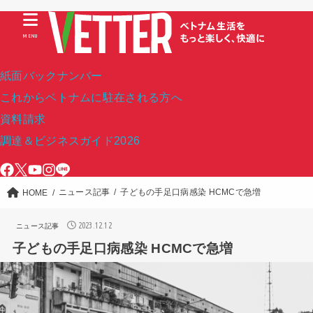
MENU
紙面バックナンバー
これからベトナムに駐在される方へ
資料請求
調達＆ビジネスガイド2026
ニュース記事
子どもの手足口病感染 HCMCで急増
HOME
2023.12.12
ニュース記事
子どもの手足口病感染 HCMCで急増