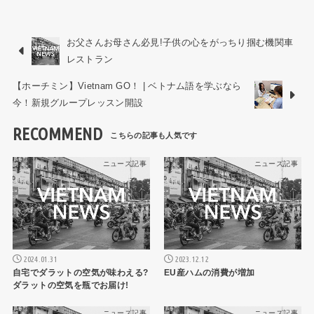
お父さんお母さん必見!子供の心をがっちり掴む機関車
レストラン
【ホーチミン】Vietnam GO！ | ベトナム語を学ぶなら
今！新規グループレッスン開設
RECOMMEND
ニュース記事
ニュース記事
2024.01.31
2023.12.12
自宅でダラットの空気が味わえる?
EU産ハムの消費が増加
ダラットの空気を瓶でお届け!
ニュース記事
ニュース記事