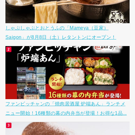
しゃぶしゃぶとおとうふの「Mameya（豆家）
Saigon」が8月8日（土）レタントンにオープン！
ファンビッチャンの「焼肉居酒屋 炉端あん」ランチメ
ニュー開始！16種類の幕の内弁当が登場！お得な1品...