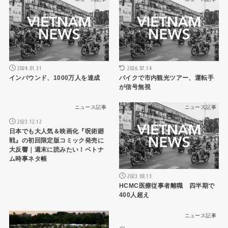
2026.07.14
2024.01.31
バイクで市内観光ツアー、運転手
インバウンド、1000万人を達成
が信号無視
ニュース記事
ニュース記事
2023.12.12
日本でも大人気＆映画化『呪術廻
戦』の初回限定版コミック発売に
大反響｜週末に読みたい！ベトナ
ム時事ネタ帳
2023.08.13
HCMC医療従事者離職 四半期で
400人超え
ニュース記事
ニュース記事