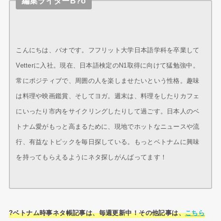
編集ライターB?o
こんにちは、バオです。フフリット大学日本語学科を卒業して
Vetterに入社。現在、日本語検定のN1取得に向けて猛勉強中。
常にポジティブで、周囲の人を楽しませたいという性格。趣味
は料理や映画鑑賞、そしてヨガ。週末は、料理をしたりカフェ
にいったり市内をサイクリングしたりして過ごす。日本人のベ
トナム愛がもっと高まるために、現地でホットなニュースや流
行、有益なトピックを毎日探している。もっとベトナムに興味
を持ってもらえるようにネタ探しがんばってます！
?ベトナム時事ネタ帳記事は、毎週更新中！その他記事は、
こちら