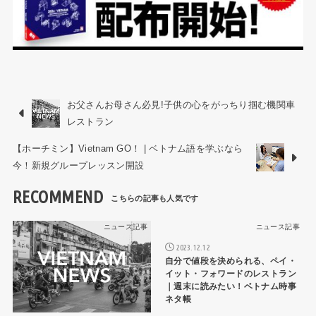
お父さんお母さん必見!子供の心をがっちり掴む機関車
レストラン
【ホーチミン】Vietnam GO！ | ベトナム語を学ぶなら
今！新規グループレッスン開設
RECOMMEND
ニュース記事
ニュース記事
2023.12.12
自分で値段を決められる、ペイ・
イット・フォワードのレストラン
｜週末に読みたい！ベトナム時事
ネタ帳