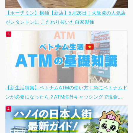
【ホーチミン】桐麺【新店】5月26日｜大阪発の人気店
がレタントンに こだわり抜いた自家製麺
【新生活特集】ベトナムATMの使い方｜急にベトナムド
ンが必要になったら？ATM海外キャッシングで現金...