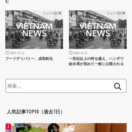
む
ニュース記事
ニュース記事
2023.12.13
2024.01.31
フードデリバリー、成長鈍化
一世紀以上の時を越え、ハンザウ
給水塔が初めて一般に公開される
検
索:
人気記事TOP10（過去7日）