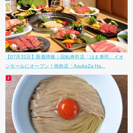
【07月31日】新着情報｜回転寿司店「はま寿司」イオ
ンモールにオープン！焼肉店「AsukaZa Ha...