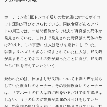
ホーチミン市1区ドンコイ通りの飲食店に対するボイコ
ット運動が呼びかけられている。同飲食店があるアパー
トの周辺では、一週間程前からで絶えず野良猫の死体が
発見されていた。これまで発見された野良猫の死体の数
は20以上。この事態に住人は怒りを露わにしていた。
以前よりネズミの多さに悩まされていた住人は、野良猫
が集まることでネズミの数が減ったことに喜び、野良猫
たちに餌を与えていたという。
疑われたのは、日頃より野良猫について不満の声を漏ら
していた飲食店のオーナー。その後同飲食店のオーナー
は、「アパートの住人は猫に餌をやるだけで衛生管理は
しない。うちの店の従業員が糞尿の片付けをしていた
が、野良猫の数は増え続け、悪臭に悩まされていた。動