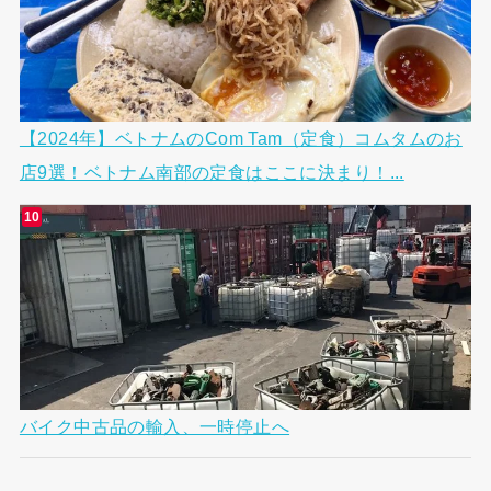
【2024年】ベトナムのCom Tam（定食）コムタムのお
店9選！ベトナム南部の定食はここに決まり！...
バイク中古品の輸入、一時停止へ