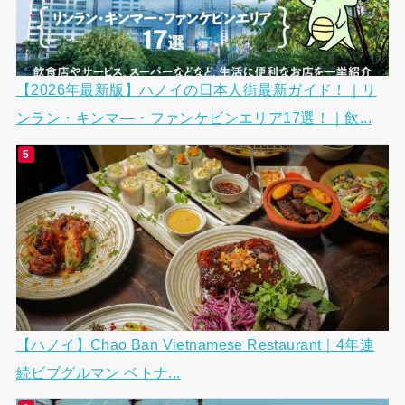
【2026年最新版】ハノイの日本人街最新ガイド！｜リ
ンラン・キンマ―・ファンケビンエリア17選！｜飲...
【ハノイ】Chao Ban Vietnamese Restaurant｜4年連
続ビブグルマン ベトナ...