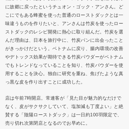
に故郷に戻ったというチュオン・ゴック・アンさん。ど
こにでもある蜂蜜を使った普通のローストダックとは一
味違うものを作りたいと、アンさんは竹炭を使ったロー
ストダックのレシピ開発に熱心に取り組んだ。竹炭を選
んだ理由は、日本を旅行中に、竹炭パンに出会ったこと
がきっかけだという。ベトナムに戻り、腸内環境の改善
やデトックス効果が期待できる竹炭パウダーがベトナム
でもトレンドなっていることを知り、竹炭パウダーを使
用することを決心。独自に研究を重ね、焦げたような真
っ黒な皮を作り出すことに成功した。
店は午前7時開店。常連客が「見た目が魅力的なだけで
なく、皮がサクサクしていて、塩加減も丁度よい」と絶
賛する「陰陽ローストダック」は一日約100羽限定で、
売り切れ次第閉店となるのでお早めに。