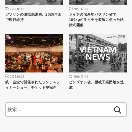
2026.06.08
2023.12.13
ガソリンの環境保護税、2026年ま
ライチの名産地バクザン省で
で現行維持
100kgのライチを装飾に使った結
婚式開催
ニュース記事
ニュース記事
2026.03.05
2026.07.14
統一会堂で開催されたランチ＆デ
ビンズオン省、機械工業団地を造
ィナーショー、チケット即完売
成
検
索: