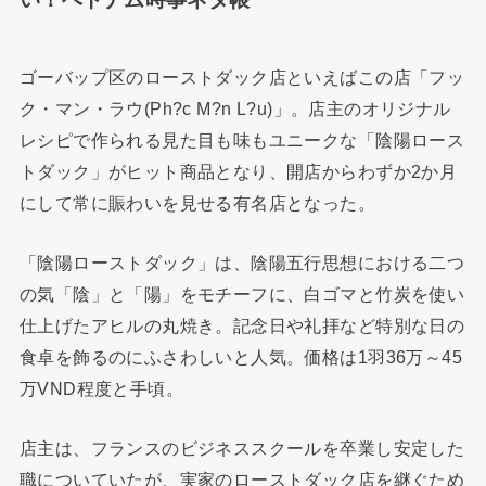
ゴーバップ区のローストダック店といえばこの店「フッ
ク・マン・ラウ(Ph?c M?n L?u)」。店主のオリジナル
レシピで作られる見た目も味もユニークな「陰陽ロース
トダック」がヒット商品となり、開店からわずか2か月
にして常に賑わいを見せる有名店となった。
「陰陽ローストダック」は、陰陽五行思想における二つ
の気「陰」と「陽」をモチーフに、白ゴマと竹炭を使い
仕上げたアヒルの丸焼き。記念日や礼拝など特別な日の
食卓を飾るのにふさわしいと人気。価格は1羽36万～45
万VND程度と手頃。
店主は、フランスのビジネススクールを卒業し安定した
職についていたが、実家のローストダック店を継ぐため