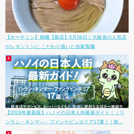
【ホーチミン】桐麺【新店】5月26日｜大阪発の人気店
がレタントンに こだわり抜いた自家製麺
【2026年最新版】ハノイの日本人街最新ガイド！｜リ
ンラン・キンマ―・ファンケビンエリア17選！｜飲...