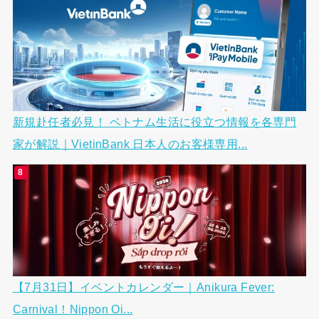
新規赴任者必見！ ベトナム生活に役立つ情報を各専門
家が解説｜VietinBank 日本人のお客様専用...
【7月31日】イベントカレンダー｜Anikura Fever:
Carnival！Nippon Oi...