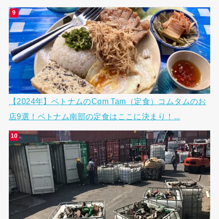
【2024年】ベトナムのCom Tam（定食）コムタムのお
店9選！ベトナム南部の定食はここに決まり！...