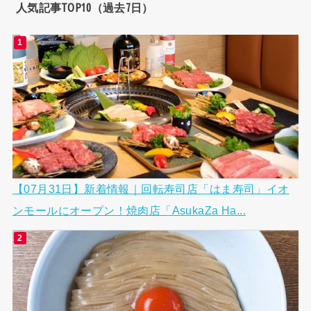
人気記事TOP10（過去7日）
【07月31日】新着情報｜回転寿司店「はま寿司」イオ
ンモールにオープン！焼肉店「AsukaZa Ha...