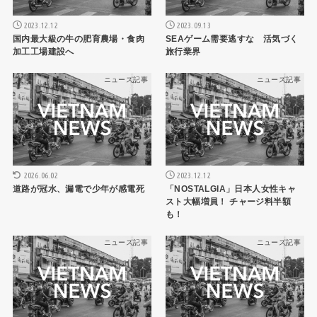
2023.12.12
2023.09.13
国内最大級の牛の肥育農場・食肉
SEAゲーム需要逃すな 活気づく
加工工場建設へ
旅行業界
ニュース記事
ニュース記事
2026.06.02
2023.12.12
道路が冠水、漏電で少年が感電死
「NOSTALGIA」日本人女性キャ
スト大幅増員！ チャージ料半額
も！
ニュース記事
ニュース記事