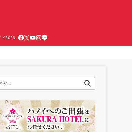
ド2026
検
索: