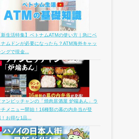
【新生活特集】ベトナムATMの使い方｜急にベ
トナムドンが必要になったら？ATM海外キャッ
ングで現金...
ファンビッチャンの「焼肉居酒屋 炉端あん」ラ
ンチメニュー開始！16種類の幕の内弁当が登
！お得な1品...