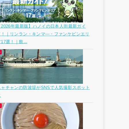
【2026年最新版】ハノイの日本人街最新ガイ
ド！｜リンラン・キンマ―・ファンケビンエリ
17選！｜飲...
ニャチャンの防波堤がSNSで人気撮影スポット
に