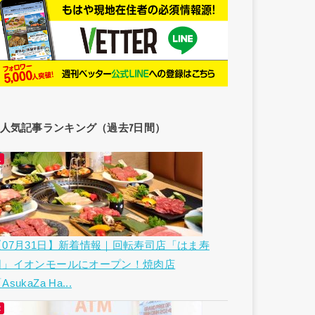
人気記事ランキング（過去7日間）
【07月31日】新着情報｜回転寿司店「はま寿
司」イオンモールにオープン！焼肉店
AsukaZa Ha...