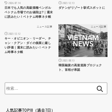
2026.07.14
2023.12.13
日本でも人気の高級猫種ベンガル
ダナンがリゾート挙式スポットに
ベトナム市場でのお値段は?｜週末
に読みたい！ベトナム時事ネタ帳
ニュース記事
ニュース記事
2023.12.12
キー・オピニオン・リーダー、チ
ャン・クアン・ダイの個展に厳し
い評価｜週末に読みたい！ベトナ
ム時事ネタ帳
2023.08.13
韓国融資の高速道路プロジェク
ト、首相が承認
検
索:
人気記事TOP10（過去7日）