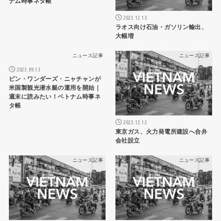
ナム時事ネタ帳
2023.12.13
ラオス向け石油・ガソリン輸出、
大幅増
ニュース記事
ニュース記事
2023.09.13
ビン・ワンダーズ・ニャチャンが
米国製観光潜水艇の運用を開始｜
週末に読みたい！ベトナム時事ネ
タ帳
2023.12.12
東京ガス、火力発電所建設へ合弁
会社設立
ニュース記事
ニュース記事