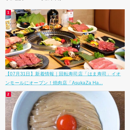
【07月31日】新着情報｜回転寿司店「はま寿司」イオ
ンモールにオープン！焼肉店「AsukaZa Ha...