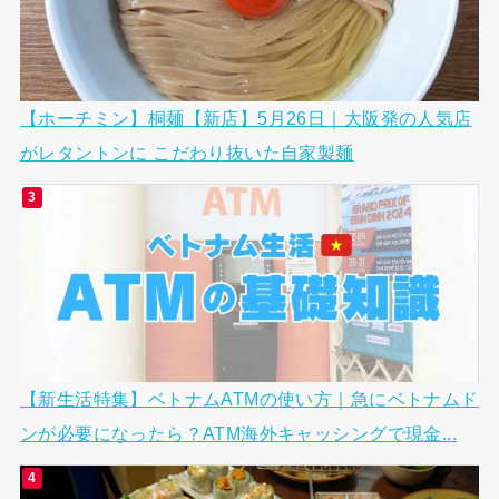
【ホーチミン】桐麺【新店】5月26日｜大阪発の人気店
がレタントンに こだわり抜いた自家製麺
【新生活特集】ベトナムATMの使い方｜急にベトナムド
ンが必要になったら？ATM海外キャッシングで現金...