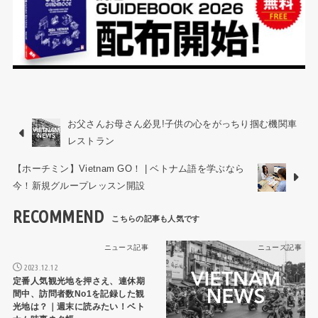
お父さんお母さん必見!子供の心をがっちり掴む機関車
レストラン
【ホーチミン】Vietnam GO！ | ベトナム語を学ぶなら
今！新規グループレッスン開設
RECOMMEND
ニュース記事
ニュース記事
2023.12.12
定番人気観光地を押さえ、連休期
間中、訪問者数No1を記録した観
光地は？｜週末に読みたい！ベト